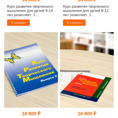
Тревожные расстройства, панические атаки
Психодрама
Психология труда и эргономика
Социальная и организационная психология
Курс развития творческого
Курс развития творческого
мышления для детей 9-14
мышления для детей 8-12
лет (комплект: 1
лет (комплект: 1
Сказкотерапия
Психофизиология
Учебная литература
руководство + 30 тетрадей)
руководство + 30 тетрадей)
В корзину
В корзину
Другие направления психотерапии
Социальная психология
Классический и юнгианский психоанализ
Классический, эриксоновский гипноз и НЛП
НЛП
16 800 ₽
16 800 ₽