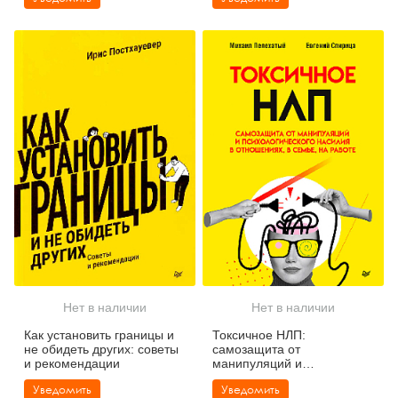
Нет в наличии
Нет в наличии
Как установить границы и
Токсичное НЛП:
не обидеть других: советы
самозащита от
и рекомендации
манипуляций и
психологического насилия
Уведомить
Уведомить
в отношениях, в семье, на