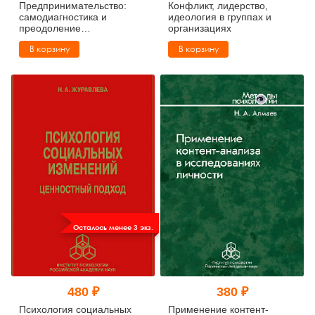
Предпринимательство:
Конфликт, лидерство,
самодиагностика и
идеология в группах и
преодоление
организациях
психологических барьеров
В корзину
В корзину
Осталось менее 3 экз.
480 ₽
380 ₽
Психология социальных
Применение контент-