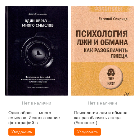
Нет в наличии
Нет в наличии
Один образ — много
Психология лжи и обмана:
смыслов. Использование
как разоблачить лжеца
фотографий в
(#экопокет)
психологическом
Уведомить
Уведомить
консультировании,
обучении и коучинге