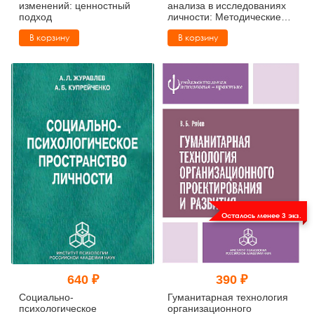
изменений: ценностный
анализа в исследованиях
подход
личности: Методические
вопросы
В корзину
В корзину
Осталось менее 3 экз.
640 ₽
390 ₽
Социально-
Гуманитарная технология
психологическое
организационного