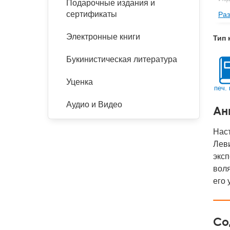
Подарочные издания и
сертификаты
Раз
Фор
Ве
Электронные книги
Тип 
Тип
Букинистическая литература
Кол
Год
Уценка
печ. 
IS
Аудио и Видео
Ан
Ко
Наст
Леви
экс
воля
его 
Со