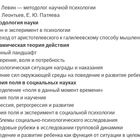
т Левин — методолог научной психологии
. Леонтьев, Е. Ю. Патяева
одология науки
н и эксперимент в психологии
ход от аристотелевского к галилеевскому способу мышлен
амическая теория действия
нный ландшафт
ерение, воля и потребность
ологическая ситуация награды и наказания
яние сил окружающей среды на поведение и развитие ребе
рия поля в социальных науках
еделение «поля в данный момент времени»
ия поля и научение
ессия, ретрогрессия и развитие
ия поля и эксперимент в социальной психологии
блемы социально-психологического исследования
едовые рубежи в исследовании групповой динамики
дение и развитие ребенка как функция от ситуации в цело