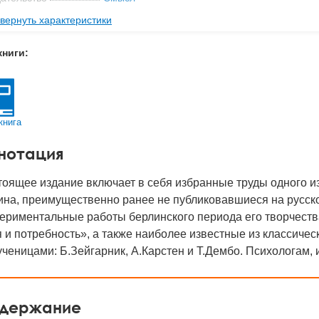
вернуть характеристики
мат книги
242x173x27 мм
с
0.874 кг
книги:
 обложки
Твердый переплет
-во стр
572
2024
книга
BN
978-5-89357-420-3
нотация
д
51766
оящее издание включает в себя избранные труды одного и
на, преимущественно ранее не публиковавшиеся на русско
периментальные работы берлинского периода его творчеств
 и потребность», а также наиболее известные из классиче
ученицами: Б.Зейгарник, А.Карстен и Т.Дембо. Психологам, 
держание