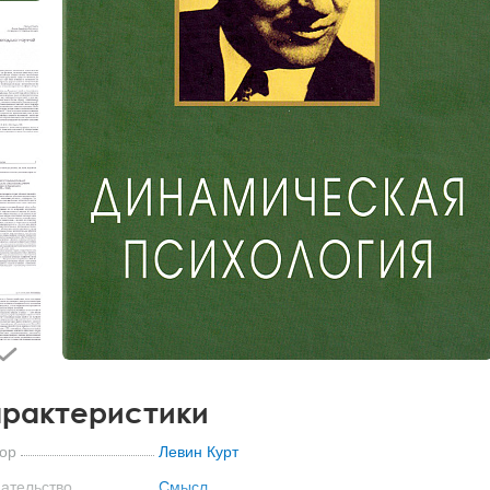
рактеристики
ор
Левин Курт
ательство
Смысл