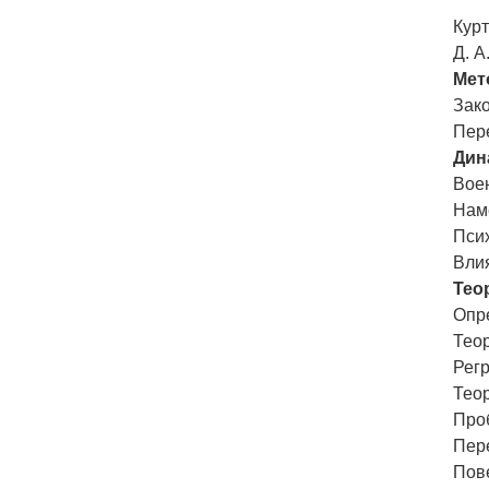
Кур
Д. А
Мет
Зако
Пере
Дин
Вое
Нам
Псих
Вли
Тео
Опр
Теор
Регр
Теор
Про
Пер
Пове