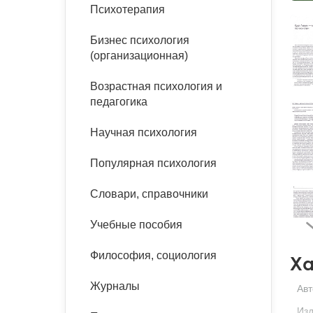
букинист
Психотерапия
Расстройства пищевого
Песочная терапия
Психология труда и
поведения
Психология развития
эргономика
Бизнес психология
Психодрама
(организационная)
Тревожные расстройства,
Социальная и
Психофизиология
панические атаки
организационная психология
Возрастная психология и
Сказкотерапия
педагогика
Социальная психология
Учебная литература
Другие направления
Научная психология
психотерапии
Классический и юнгианский
психоанализ
Популярная психология
Классический, эриксоновский
гипноз и НЛП
Словари, справочники
НЛП
Учебные пособия
Философия, социология
Ха
Журналы
Авт
Изд