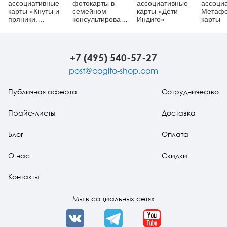
ассоциативные
фотокарты в
ассоциативные
ассоци
карты «Кнуты и
семейном
карты «Дети
Метафо
пряники.
консультировании.
Индиго»
карты
Метафора
Практическое
жестокости в
руководство. Как
отношениях»
преодолеть
семейные
+7 (495) 540-57-27
кризисы
post@cogito-shop.com
Публичная оферта
Сотрудничество
Прайс-листы
Доставка
Блог
Оплата
О нас
Скидки
Контакты
Мы в социальных сетях
VK
Telegram
YouTube