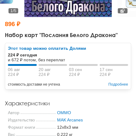
Тревожные расстройства, панические атаки
Психодрама
Психология труда и эргономика
Социальная и организационная психология
1
/
5
Сказкотерапия
Психофизиология
Учебная литература
896 ₽
Другие направления психотерапии
Социальная психология
Классический и юнгианский психоанализ
Набор карт "Послания Белого Дракона"
Классический, эриксоновский гипноз и НЛП
Этот товар можно оплатить Долями
224 ₽ сегодня
НЛП
и 672 ₽ потом, без переплат
06 авг
20 авг
03 сен
17 сен
224 ₽
224 ₽
224 ₽
224 ₽
стоимость доставки не учтена
Подробнее
Характеристики
Автор
ОММО
Издательство
MAK Arcanes
Формат книги
12x8x3 мм
Вес
0.222 кг