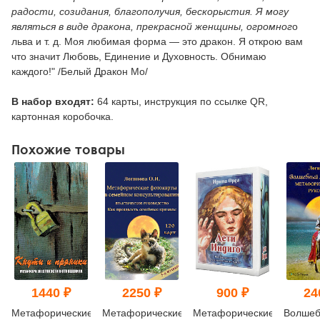
радости, созидания, благополучия, бескорыстия. Я могу
являться в виде дракона, прекрасной женщины, огромног
о
льва и т. д. Моя любимая форма — это дракон. Я открою вам
что значит Любовь, Единение и Духовность. Обнимаю
каждого!" /Белый Дракон Мо/
В набор входят:
64 карты, инструкция по ссылке QR,
картонная коробочка.
Похожие товары
1440 ₽
2250 ₽
900 ₽
24
Метафорические
Метафорические
Метафорические
Волшеб