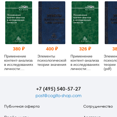
380 ₽
400 ₽
326 ₽
38
Применение
Элементы
Применение
Элемен
контент-анализа
психологической
контент-анализа
психол
в исследованиях
теории значения
в исследованиях
теории
личности:
личности:
(pdf)
Методические
Методические
вопросы
вопросы (pdf)
+7 (495) 540-57-27
post@cogito-shop.com
Публичная оферта
Сотрудничество