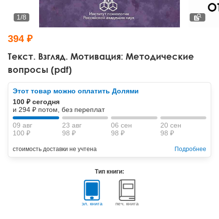
Тревожные расстройства, панические атаки
Психодрама
Психология труда и эргономика
Социальная и организационная психология
1
/
8
Сказкотерапия
Психофизиология
Учебная литература
394 ₽
Другие направления психотерапии
Социальная психология
Классический и юнгианский психоанализ
Текст. Взгляд. Мотивация: Методические
вопросы (pdf)
Классический, эриксоновский гипноз и НЛП
Этот товар можно оплатить Долями
НЛП
100 ₽ сегодня
и 294 ₽ потом, без переплат
09 авг
23 авг
06 сен
20 сен
100 ₽
98 ₽
98 ₽
98 ₽
стоимость доставки не учтена
Подробнее
Тип книги:
эл. книга
печ. книга