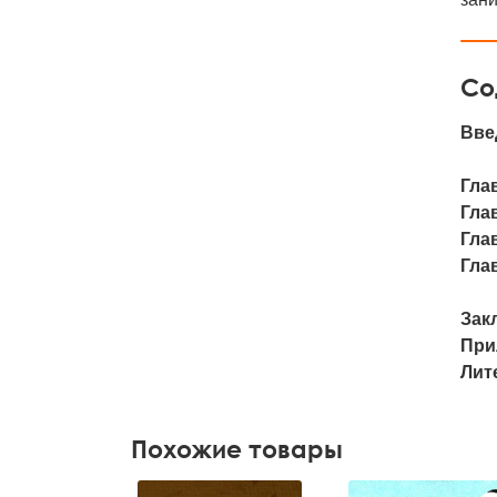
Со
Вве
Глав
Глав
Глав
Глав
Зак
При
Лит
Похожие товары