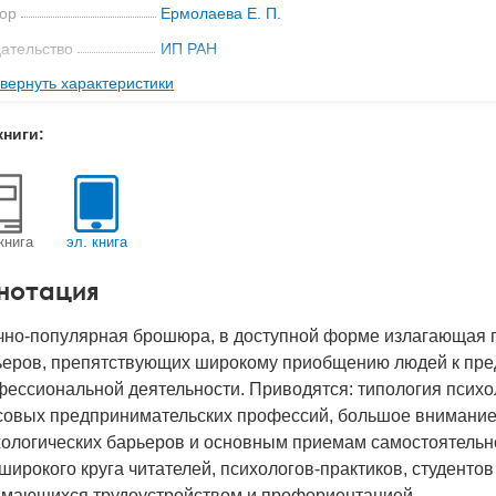
ор
Ермолаева Е. П.
ательство
ИП РАН
вернуть характеристики
-во стр
76
1996
книги:
BN
5-7695-0044-1
д
26827
книга
эл. книга
нотация
чно-популярная брошюра, в доступной форме излагающая 
ьеров, препятствующих широкому приобщению людей к пред
ессиональной деятельности. Приводятся: типология психо
совых предпринимательских профессий, большое внимание 
хологических барьеров и основным приемам самостоятельно
широкого круга читателей, психологов-практиков, студентов
имающихся трудоустройством и профориентацией.