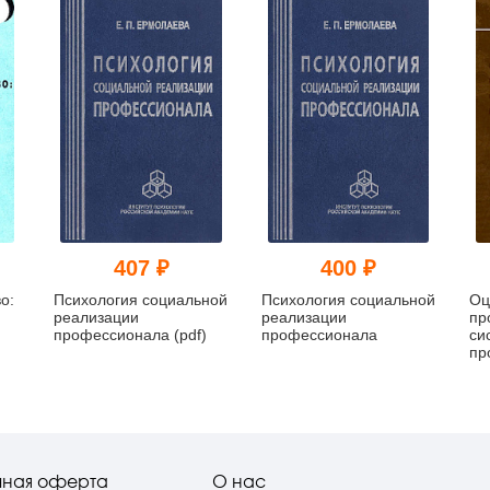
407 ₽
400 ₽
о:
Психология социальной
Психология социальной
Оц
реализации
реализации
пр
профессионала (pdf)
профессионала
си
пр
(pd
чная оферта
О нас