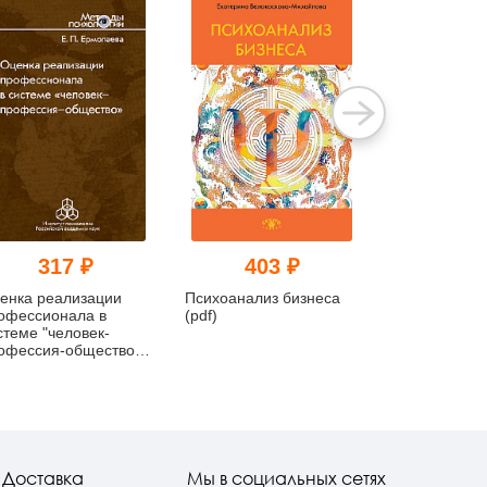
317 ₽
403 ₽
394
енка реализации
Психоанализ бизнеса
Тест эмоцио
офессионала в
(pdf)
интеллекта:
стеме "человек-
Методическо
офессия-общество"
(pdf)
f)
Доставка
Мы в социальных сетях