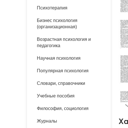
букинист
Психотерапия
Расстройства пищевого
Песочная терапия
Психология труда и
поведения
Психология развития
эргономика
Бизнес психология
Психодрама
(организационная)
Тревожные расстройства,
Социальная и
Психофизиология
панические атаки
организационная психология
Сказкотерапия
Возрастная психология и
Социальная психология
педагогика
Учебная литература
Другие направления
психотерапии
Научная психология
Классический и юнгианский
психоанализ
Классический, эриксоновский
Популярная психология
гипноз и НЛП
Словари, справочники
НЛП
Учебные пособия
Философия, социология
Ха
Журналы