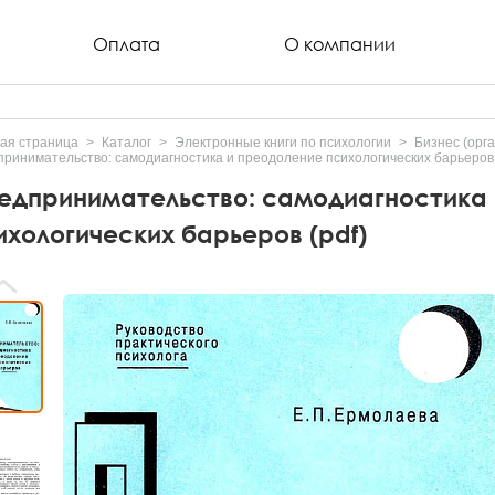
Оплата
О компании
ая страница
Каталог
Электронные книги по психологии
Бизнес (орг
ринимательство: самодиагностика и преодоление психологических барьеров 
едпринимательство: самодиагностика 
ихологических барьеров (pdf)