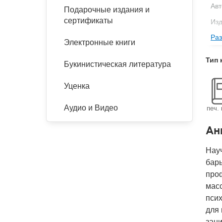
Авт
Подарочные издания и
сертификаты
Изд
Раз
Кол
Электронные книги
Год
Тип 
Букинистическая литература
IS
Ко
Уценка
Аудио и Видео
печ. 
Ан
Нау
бар
проф
мас
пси
для 
зан