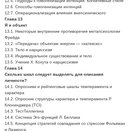
12.5. Подходы к гомогенизации интенций. Когнитивные стили
12.6. Способы гомогенизации интенций
12.7. Операционализация влияния внепсихического
Глава 13
Я и объект
13.1. Некоторые внутренние противоречия метапсихологии
Фрейда
13.2. «Передача» объектам энергии — «катексис»
13.3. Тело и нарциссизм
13.4. Индивидуальное существование и тело
13.5. Учение X. Кохута о нарциссизме
Глава 14
Сколько шкал следует выделять для описания
личности?
14.1. Опросники и рейтинговые шкалы темперамента и
характера
14.2. Опросник структуры характера и темперамента Р.
Клонинджера (TCI)
14.3. ТестТеллегена
14.4. Система Эго-функций Л. Беллака
14.5. Концепция стратегий совладания со стрессом Фолькман
и Лазаруса