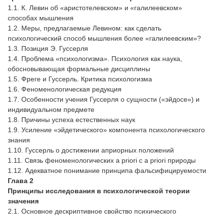
1.1. К. Левин об «аристотелевском» и «галилеевском»
способах мышления
1.2. Меры, предлагаемые Левином: как сделать
психологический способ мышления более «галилеевским»?
1.3. Позиция Э. Гуссерля
1.4. Проблема «психологизма». Психология как наука,
обосновывающая формальные дисциплины
1.5. Фреге и Гуссерль. Критика психологизма
1.6. Феноменологическая редукция
1.7. Особенности учения Гуссерля о сущности («эйдосе») и
индивидуальном предмете
1.8. Причины успеха естественных наук
1.9. Усиление «эйдетического» компонента психологического
знания
1.10. Гуссерль о достижении априорных положений
1.11. Связь феноменологических a priori с a priori природы
1.12. Адекватное понимание принципа фальсифицируемости
Глава 2
Принципы исследования в психологической теории
значения
2.1. Основное дескриптивное свойство психического