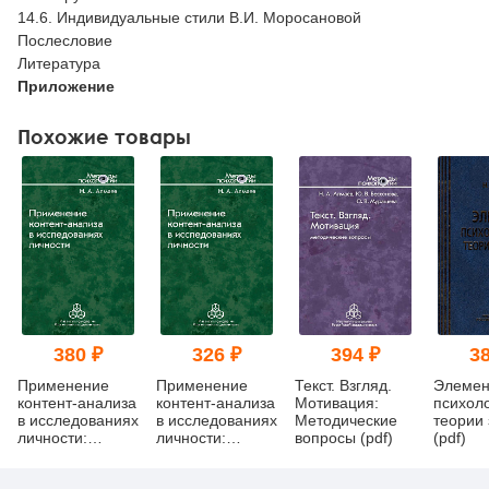
14.6. Индивидуальные стили В.И. Моросановой
Послесловие
Литература
Приложение
Похожие товары
380 ₽
326 ₽
394 ₽
38
Применение
Применение
Текст. Взгляд.
Элемен
контент-анализа
контент-анализа
Мотивация:
психол
в исследованиях
в исследованиях
Методические
теории
личности:
личности:
вопросы (pdf)
(pdf)
Методические
Методические
вопросы
вопросы (pdf)