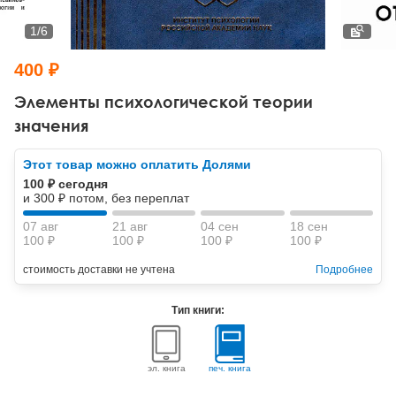
Тревожные расстройства, панические атаки
Психодрама
Психология труда и эргономика
Социальная и организационная психология
1
/
6
Сказкотерапия
Психофизиология
Учебная литература
400 ₽
Другие направления психотерапии
Социальная психология
Классический и юнгианский психоанализ
Элементы психологической теории
значения
Классический, эриксоновский гипноз и НЛП
Этот товар можно оплатить Долями
НЛП
100 ₽ сегодня
и 300 ₽ потом, без переплат
07 авг
21 авг
04 сен
18 сен
100 ₽
100 ₽
100 ₽
100 ₽
стоимость доставки не учтена
Подробнее
Тип книги:
эл. книга
печ. книга