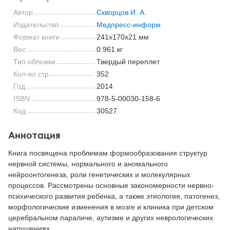
Автор
Скворцов И. А.
Издательство
Медпресс-информ
Формат книги
241x170x21 мм
Вес
0.961 кг
Тип обложки
Твердый переплет
Кол-во стр
352
Год
2014
ISBN
978-5-00030-158-6
Код
30527
Аннотация
Книга посвящена проблемам формообразования структур
нервной системы, нормального и аномального
нейроонтогенеза, роли генетических и молекулярных
процессов. Рассмотрены основные закономерности нервно-
психического развития ребенка, а также этиология, патогенез,
морфологические изменения в мозге и клиника при детском
церебральном параличе, аутизме и других неврологических
нарушениях.