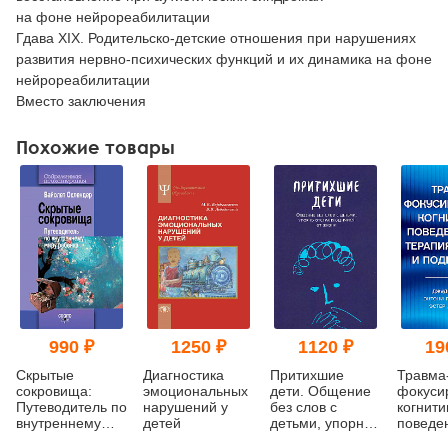
на фоне нейрореабилитации
Гдава XIX. Родительско-детские отношения при нарушениях
развития нервно-психических функций и их динамика на фоне
нейрореабилитации
Вместо заключения
Похожие товары
990 ₽
1250 ₽
1120 ₽
19
Скрытые
Диагностика
Притихшие
Травма
сокровища:
эмоциональных
дети. Общение
фокуси
Путеводитель по
нарушений у
без слов с
когнити
внутреннему
детей
детьми, упорно
поведе
миру ребенка
отстраняющимися
терапия