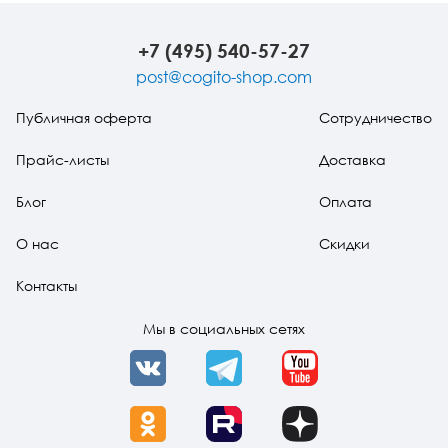
от жизни
и подро
+7 (495) 540-57-27
post@cogito-shop.com
Публичная оферта
Сотрудничество
Прайс-листы
Доставка
Блог
Оплата
О нас
Скидки
Контакты
Мы в социальных сетях
VK
Telegram
YouTube
OK
Rutube
Dzen