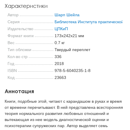
Характеристики
Автор
Шарп Шейла
Серия
Библиотека Института практической пс
Издательство
ЦПКиП
Формат книги
173x242x21 мм
Вес
0.7 кг
Тип обложки
Твердый переплет
Кол-во стр
336
Год
2018
ISBN
978-5-6040235-1-8
Код
23663
Аннотация
Книги, подобные этой, читают с карандашом в руках и время
от времени перечитывают. В ней представлена всесторонняя
теория нормального развития любовных отношений и
вытекающая из нее модель диагностической оценки и
психотерапии супружеских пар. Автор выделяет семь