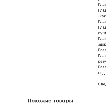
Глав
Глав
леч
Глав
Глав
аути
Глав
здо
Глав
Глав
резу
Глав
подр
Све
Похожие товары