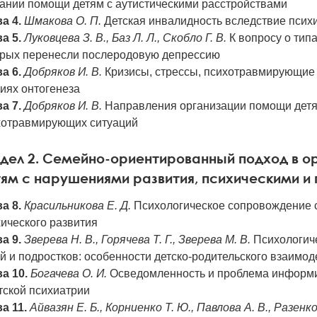
зании помощи детям с аутистическими расстройствами
а 4.
Шмакова О. П.
Детская инвалидность вследствие психи
а 5.
Луковцева З. В., Баз Л. Л., Скобло Г. В.
К вопросу о тип
орых перенесли послеродовую депрессию
а 6.
Добряков И. В.
Кризисы, стрессы, психотравмирующие с
иях онтогенеза
а 7.
Добряков И. В.
Направления организации помощи детям
хотравмирующих ситуаций
дел 2. Семейно-ориентированный подход в 
ям с нарушениями развития, психическими 
а 8.
Красильникова Е. Д.
Психологическое сопровождение 
ического развития
а 9.
Зверева Н. В., Горячева Т. Г., Зверева М. В.
Психологич
й и подростков: особенности детско-родительского взаимод
а 10.
Богачева О. И.
Осведомленность и проблема информи
тской психиатрии
а 11.
Айвазян Е. Б., Корниенко Т. Ю., Павлова А. В., Разенк