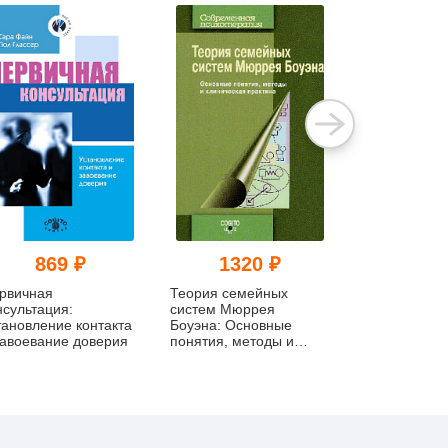
869 ₽
1320 ₽
102
рвичная
Теория семейных
Отношения л
нсультация:
систем Мюррея
Норма и пат
тановление контакта
Боуэна: Основные
завоевание доверия
понятия, методы и
клиническая практика.
Новое издание