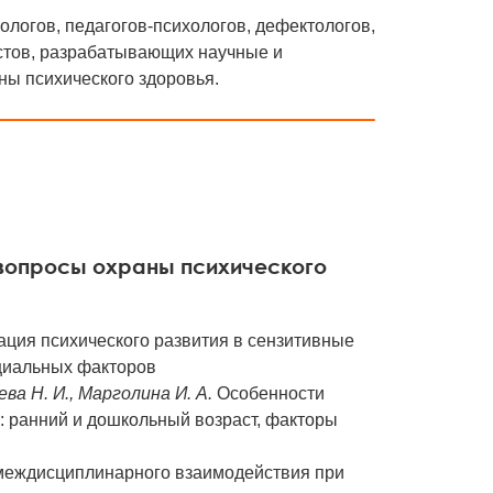
логов, педагогов-психологов, дефектологов,
истов, разрабатывающих научные и
ы психического здоровья.
 вопросы охраны психического
ция психического развития в сензитивные
оциальных факторов
ева Н. И., Марголина И. А.
Особенности
е: ранний и дошкольный возраст, факторы
а междисциплинарного взаимодействия при