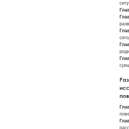
ситу
Глав
Глав
разв
Глав
сег
Глав
роди
Глав
суи
Раз
исс
по
Глав
пове
Глав
расс