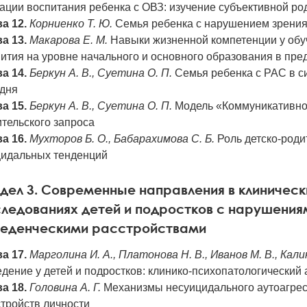
ации воспитания ребенка с ОВЗ: изучение субъективной ро
а 12.
Корниенко Т. Ю.
Семья ребенка с нарушением зрения:
а 13.
Макарова Е. М.
Навыки жизненной компетенции у обу
ития на уровне начального и основного образования в пре
а 14.
Беркун А. В., Суетина О. П.
Семья ребенка с РАС в с
одня
а 15.
Беркун А. В., Суетина О. П.
Модель «Коммуникативно
тельского запроса
а 16.
Мухторов Б. О., Бабарахимова С. Б.
Роль детско-роди
цидальных тенденций
дел 3. Современные направления в клиническ
ледованиях детей и подростков с нарушениям
веденческими расстройствами
а 17.
Марголина И. А., Платонова Н. В., Иванов М. В., Калин
дение у детей и подростков: клинико-психопатологический 
а 18.
Головина А. Г.
Механизмы несуицидального аутоагресс
тройств личности