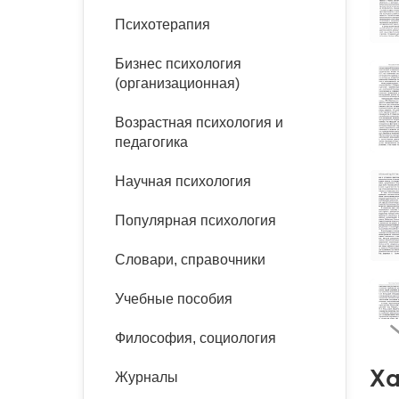
букинист
Психотерапия
Расстройства пищевого
Песочная терапия
Психология труда и
поведения
Психология развития
эргономика
Бизнес психология
Психодрама
(организационная)
Тревожные расстройства,
Социальная и
Психофизиология
панические атаки
организационная психология
Сказкотерапия
Возрастная психология и
Социальная психология
педагогика
Учебная литература
Другие направления
психотерапии
Научная психология
Классический и юнгианский
психоанализ
Классический, эриксоновский
Популярная психология
гипноз и НЛП
Словари, справочники
НЛП
Учебные пособия
Философия, социология
Ха
Журналы