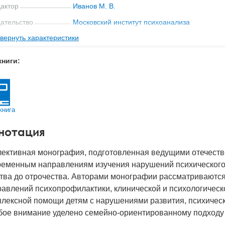
актор
Иванов М. В.
ательство
Московский институт психоанализа
вернуть характеристики
мат книги
206x139x28 мм
с
0.536 кг
книги:
 обложки
Твердый переплет
-во стр
432
2025
книга
BN
978-5-904677-50-3
нотация
д
53502
лективная монография, подготовленная ведущими отечест
ременным направлениям изучения нарушений психического р
тва до отрочества. Авторами монографии рассматриваются
авлений психопрофилактики, клинической и психологическо
плексной помощи детям с нарушениями развития, психичес
бое внимание уделено семейно-ориентированному подходу 