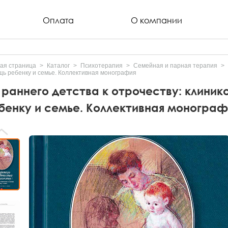
Оплата
О компании
ая страница
Каталог
Психотерапия
Семейная и парная терапия
ь ребенку и семье. Коллективная монография
 раннего детства к отрочеству: клини
бенку и семье. Коллективная монограф