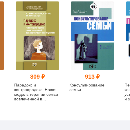
809 ₽
913 ₽
Парадокс и
Консультирование
Пе
контрпарадокс: Новая
семьи
ко
модель терапии семьи
ус
вовлеченной в
и 
шизофреническое
взаимодействие