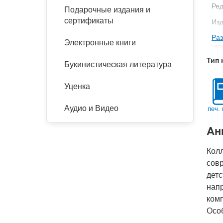
Ред
Подарочные издания и
сертификаты
Изд
Раз
Фор
Электронные книги
Ве
Тип 
Букинистическая литература
Тип
Кол
Уценка
Год
Аудио и Видео
печ. 
IS
Ан
Ко
Кол
сов
детс
напр
ком
Осо