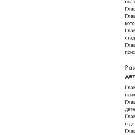
ока
Глав
Глав
кот
Глав
стад
Глав
пси
Раз
дет
Глав
псих
Глав
дете
Глав
в де
Глав