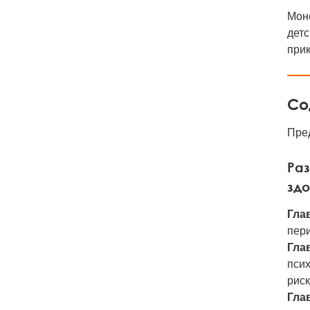
Моно
детс
при
Со
Пре
Раз
здо
Гла
пер
Глав
псих
риск
Глав