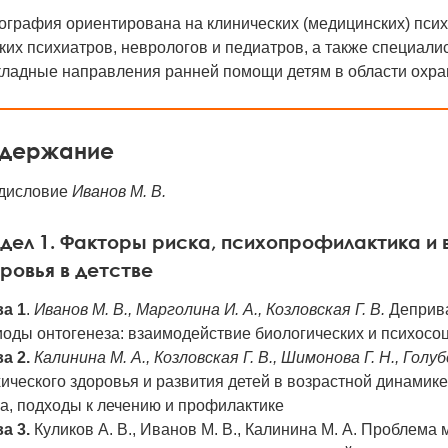
графия ориентирована на клинических (медицинских) психо
ких психиатров, неврологов и педиатров, а также специал
кладные направления ранней помощи детям в области охран
держание
дисловие
Иванов М. В.
дел 1. Факторы риска, психопрофилактика и
ровья в детстве
ва 1
.
Иванов М. В., Марголина И. А., Козловская Г. В.
Деприва
иоды онтогенеза: взаимодействие биологических и психос
а 2.
Калинина М. А., Козловская Г. В., Шимонова Г. Н., Голуб
ического здоровья и развития детей в возрастной динамик
а, подходы к лечению и профилактике
а 3.
Куликов А. В., Иванов М. В., Калинина М. А. Проблем