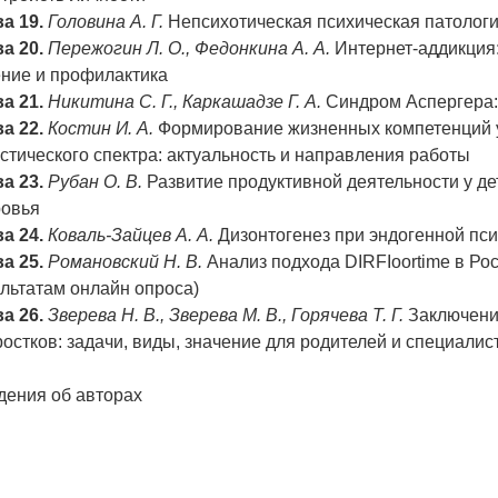
а 19.
Головина А. Г.
Непсихотическая психическая патология
а 20.
Пережогин Л. О., Федонкина А. А.
Интернет-аддикция:
ение и профилактика
а 21.
Никитина С. Г., Каркашадзе Г. А.
Синдром Аспергера:
а 22.
Костин И. А.
Формирование жизненных компетенций у
стического спектра: актуальность и направления работы
а 23.
Рубан О. В.
Развитие продуктивной деятельности у д
ровья
а 24.
Коваль-Зайцев А. А.
Дизонтогенез при эндогенной пси
а 25.
Романовский Н. В.
Анализ подхода DIRFIoortime в Рос
льтатам онлайн опроса)
а 26.
Зверева Н. В., Зверева М. В., Горячева Т. Г.
Заключение
остков: задачи, виды, значение для родителей и специалис
дения об авторах