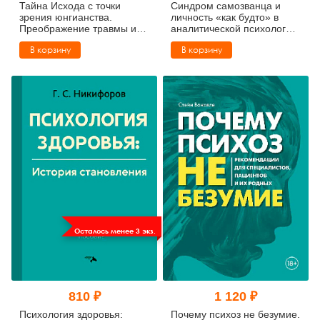
Тайна Исхода с точки
Синдром самозванца и
зрения юнгианства.
личность «как будто» в
Преображение травмы и
аналитической психологии:
источники обновления
Хрупкость
В корзину
В корзину
самоидентичности
Осталось менее 3 экз.
810 ₽
1 120 ₽
Психология здоровья:
Почему психоз не безумие.