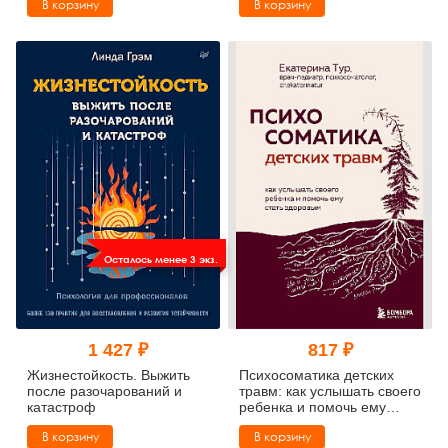
В корзину
В корзину
Осталось менее 3 экз.
1 427 ₽
817 ₽
Жизнестойкость. Выжить
Психосоматика детских
после разочарований и
травм: как услышать своего
катастроф
ребенка и помочь ему
стать здоровым
В корзину
В корзину