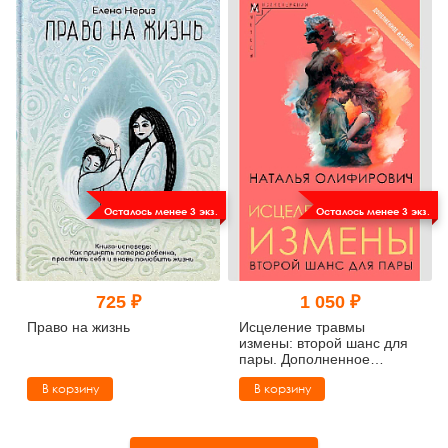
Осталось менее 3 экз.
Осталось менее 3 экз.
725 ₽
1 050 ₽
Право на жизнь
Исцеление травмы
измены: второй шанс для
пары. Дополненное
издание
В корзину
В корзину