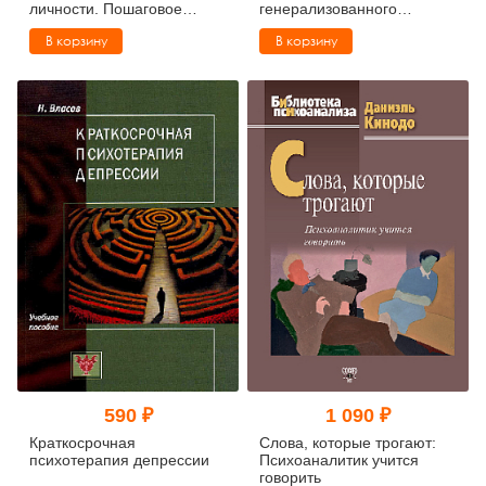
личности. Пошаговое
генерализованного
руководство
тревожного расстройства.
В корзину
В корзину
Как преодолеть
беспокойство,
неуверенность и страх
590 ₽
1 090 ₽
Краткосрочная
Слова, которые трогают:
психотерапия депрессии
Психоаналитик учится
говорить