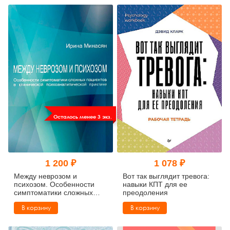
Осталось менее 3 экз.
1 200 ₽
1 078 ₽
Между неврозом и
Вот так выглядит тревога:
психозом. Особенности
навыки КПТ для ее
симптоматики сложных
преодоления
пациентов в клинической
В корзину
В корзину
психоаналитической
практике