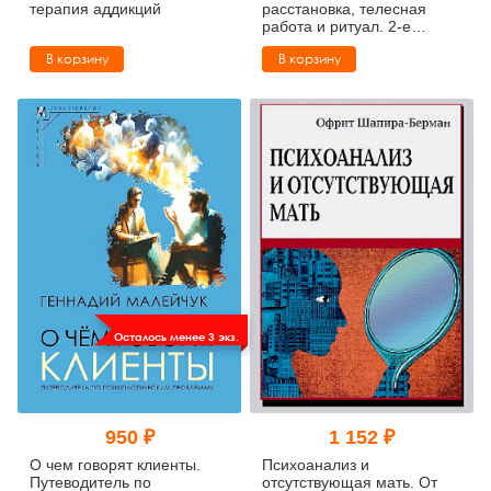
терапия аддикций
расстановка, телесная
работа и ритуал. 2-е
издание, переработанное
В корзину
В корзину
Осталось менее 3 экз.
950 ₽
1 152 ₽
О чем говорят клиенты.
Психоанализ и
Путеводитель по
отсутствующая мать. От