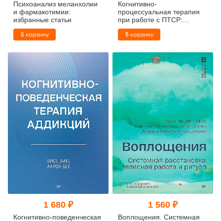
Психоанализ меланхолии
Когнитивно-
и фармакотимии:
процессуальная терапия
избранные статьи
при работе с ПТСР:
руководство по
В корзину
В корзину
самопомощи
1 680 ₽
1 560 ₽
Когнитивно-поведенческая
Воплощения. Системная