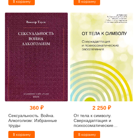
В корзину
В корзину
издание
360 ₽
2 250 ₽
Сексуальность. Война.
От тела к символу.
Алкоголизм: Избранные
Сверхадаптация и
труды
психосоматические
заболевания
В корзину
В корзину