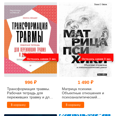
Осталось менее 3 экз.
Осталось менее 3 экз.
996 ₽
1 490 ₽
Трансформация травмы.
Матрица психики.
Рабочая тетрадь для
Объектные отношения и
переживших травму и для
психоаналитический
терапевтов
диалог
В корзину
В корзину