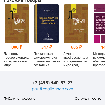
Похожие товары
800 ₽
347 ₽
605 ₽
44
Личность
Психическая
Личность
Метод
профессионала
саморегуляция
профессионала
психоло
в современном
функционального
в современном
обеспе
мире
состояния
мире (pdf)
профес
человека
деятель
(системно-
технол
деятельный
развит
подход) (pdf)
ментал
+7 (495) 540-57-27
ресурс
челове
post@cogito-shop.com
Публичная оферта
Сотрудничество