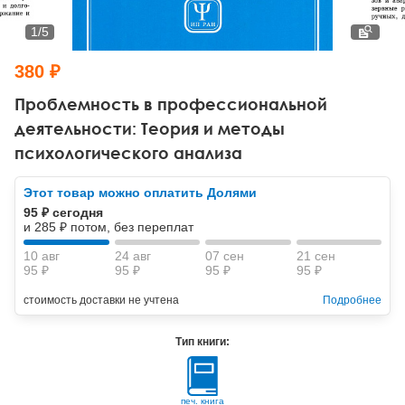
Тревожные расстройства, панические атаки
Психодрама
Психология труда и эргономика
Социальная и организационная психология
1
/
5
Сказкотерапия
Психофизиология
Учебная литература
380 ₽
Другие направления психотерапии
Социальная психология
Классический и юнгианский психоанализ
Проблемность в профессиональной
деятельности: Теория и методы
Классический, эриксоновский гипноз и НЛП
психологического анализа
НЛП
Этот товар можно оплатить Долями
95 ₽ сегодня
и 285 ₽ потом, без переплат
10 авг
24 авг
07 сен
21 сен
95 ₽
95 ₽
95 ₽
95 ₽
стоимость доставки не учтена
Подробнее
Тип книги:
печ. книга