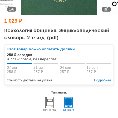
Тревожные расстройства, панические атаки
Психодрама
Психология труда и эргономика
Социальная и организационная психология
1
/
6
Сказкотерапия
Психофизиология
Учебная литература
1 029 ₽
Другие направления психотерапии
Социальная психология
Классический и юнгианский психоанализ
Психология общения. Энциклопедический
словарь, 2-е изд. (pdf)
Классический, эриксоновский гипноз и НЛП
Этот товар можно оплатить Долями
НЛП
258 ₽ сегодня
и 771 ₽ потом, без переплат
07 авг
21 авг
04 сен
18 сен
258 ₽
257 ₽
257 ₽
257 ₽
стоимость доставки не учтена
Подробнее
Тип книги:
печ. книга
эл. книга