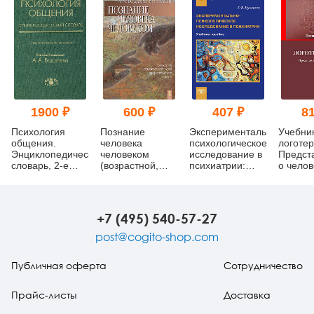
1900 ₽
600 ₽
407 ₽
81
Психология
Познание
Экспериментально-
Учебни
общения.
человека
психологическое
логотер
Энциклопедический
человеком
исследование в
Предст
словарь, 2-е
(возрастной,
психиатрии:
о челов
изд.
гендерный,
Учебное
методы 
этнический и
пособие (pdf)
профессиональные
аспекты)
+7 (495) 540-57-27
(букинист)
post@cogito-shop.com
Публичная оферта
Сотрудничество
Прайс-листы
Доставка