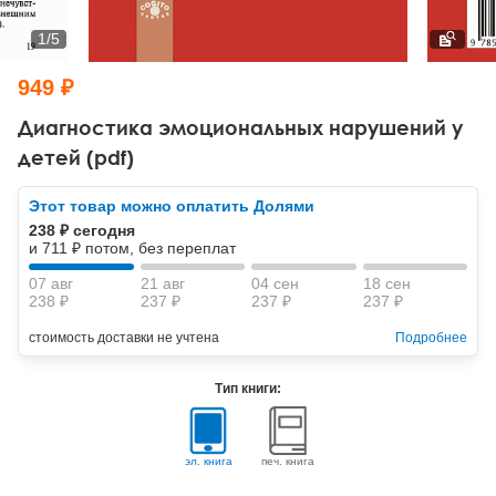
Тревожные расстройства, панические атаки
Психодрама
Психология труда и эргономика
Социальная и организационная психология
1
/
5
Сказкотерапия
Психофизиология
Учебная литература
949 ₽
Другие направления психотерапии
Социальная психология
Классический и юнгианский психоанализ
Диагностика эмоциональных нарушений у
детей (pdf)
Классический, эриксоновский гипноз и НЛП
Этот товар можно оплатить Долями
НЛП
238 ₽ сегодня
и 711 ₽ потом, без переплат
07 авг
21 авг
04 сен
18 сен
238 ₽
237 ₽
237 ₽
237 ₽
стоимость доставки не учтена
Подробнее
Тип книги:
эл. книга
печ. книга