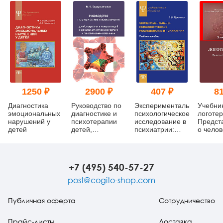
1250 ₽
2900 ₽
407 ₽
81
Диагностика
Руководство по
Экспериментально-
Учебни
эмоциональных
диагностике и
психологическое
логотер
нарушений у
психотерапии
исследование в
Предст
детей
детей,
психиатрии:
о челов
подростков и
Учебное
методы 
молодых людей
пособие (pdf)
с аутизмом,
аутистическими
+7 (495) 540-57-27
чертами и
психотическими
post@cogito-shop.com
состояниями
Публичная оферта
Сотрудничество
Прайс-листы
Доставка