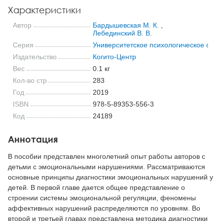
Характеристики
Автор
Бардышевская М. К.
,
Лебединский В. В.
Серия
Университетское психологическое обр
Издательство
Когито-Центр
Вес
0.1 кг
Кол-во стр
283
Год
2019
ISBN
978-5-89353-556-3
Код
24189
Аннотация
В пособии представлен многолетний опыт работы авторов с
детьми с эмоциональными нарушениями. Рассматриваются
основные принципы диагностики эмоциональных нарушений у
детей. В первой главе дается общее представление о
строении системы эмоциональной регуляции, феномены
аффективных нарушений распределяются по уровням. Во
второй и третьей главах представлена методика диагностики