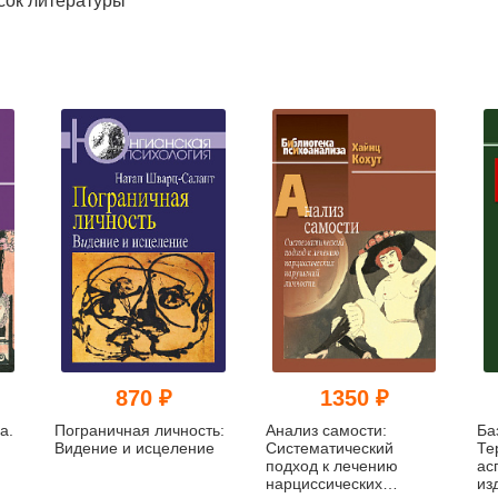
сок литературы
870 ₽
1350 ₽
а.
Пограничная личность:
Анализ самости:
Ба
Видение и исцеление
Систематический
Те
подход к лечению
ас
нарциссических
из