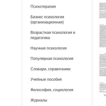
букинист
Психотерапия
Расстройства пищевого
Песочная терапия
Психология труда и
поведения
Психология развития
эргономика
Бизнес психология
Психодрама
(организационная)
Тревожные расстройства,
Социальная и
Психофизиология
панические атаки
организационная психология
Сказкотерапия
Возрастная психология и
Социальная психология
педагогика
Учебная литература
Другие направления
психотерапии
Научная психология
Классический и юнгианский
психоанализ
Классический, эриксоновский
Популярная психология
гипноз и НЛП
Словари, справочники
НЛП
Учебные пособия
Философия, социология
Журналы