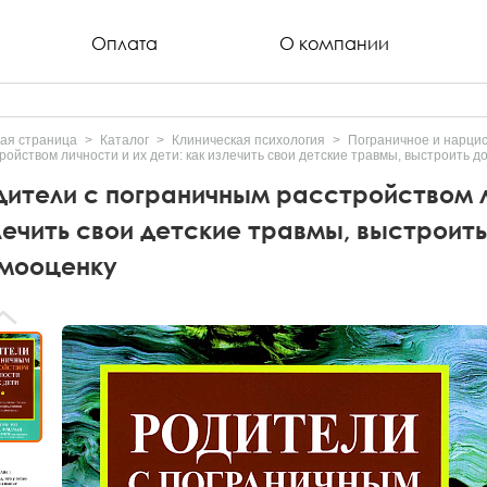
Оплата
О компании
ая страница
Каталог
Клиническая психология
Пограничное и нарцис
ройством личности и их дети: как излечить свои детские травмы, выстроить 
дители с пограничным расстройством ли
лечить свои детские травмы, выстроить
мооценку