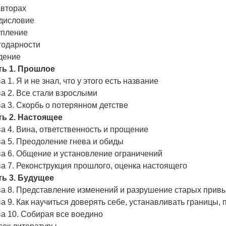
авторах
дисловие
упление
годарности
дение
ть 1. Прошлое
а 1. Я и не знал, что у этого есть название
а 2. Все стали взрослыми
а 3. Скорбь о потерянном детстве
ть 2. Настоящее
а 4. Вина, ответственность и прощение
а 5. Преодоление гнева и обиды
ва 6. Общение и установление ограничений
а 7. Реконструкция прошлого, оценка настоящего
ть 3. Будущее
ва 8. Представление изменений и разрушение старых прив
а 9. Как научиться доверять себе, устанавливать границы,
а 10. Собирая все воедино