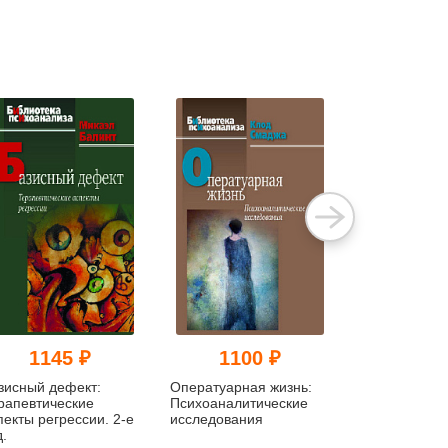
1145 ₽
1100 ₽
127
зисный дефект:
Оператуарная жизнь:
За пределам
рапевтические
Психоаналитические
Модель объе
пекты регрессии. 2-е
исследования
отношений в
д.
психоаналит