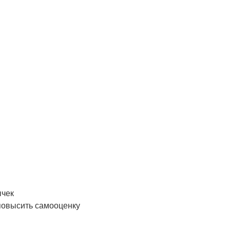
ычек
 повысить самооценку