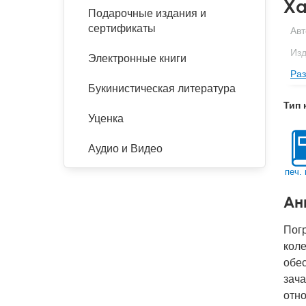
Ха
Подарочные издания и
сертификаты
Авт
Изд
Электронные книги
Раз
Фор
Букинистическая литература
Ве
Тип 
Тип
Уценка
Кол
Аудио и Видео
Год
печ. 
IS
Ан
Ко
Пог
кол
обес
зача
отно