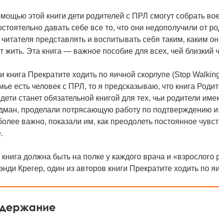
мощью этой книги дети родителей с ПРЛ смогут собрать вое
стоятельно давать себе все то, что они недополучили от 
 читателя представлять и воспитывать себя таким, каким он
т жить. Эта книга — важное пособие для всех, чей близкий 
и книга Прекратите ходить по яичной скорлупе (Stop Walking
мье есть человек с ПРЛ, то я предсказываю, что книга Род
 дети станет обязательной книгой для тех, чьи родители и
дман, проделали потрясающую работу по подтверждению из
более важно, показали им, как преодолеть постоянное чувс
.
 книга должна быть на полке у каждого врача и «взрослого
нди Крегер, один из авторов книги Прекратите ходить по я
держание