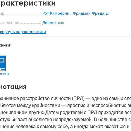
рактеристики
ор
Рот Кимберли
,
Фридман Фреда Б.
ательство
Диалектика
вернуть характеристики
мат книги
234x165x11 мм
с
0.32 кг
книги:
 обложки
Мягкая обложка
-во стр
240
2022
книга
BN
978-5-907515-14-7
нотация
д
29066
раничное расстройство личности (ПРЛ) — одно из самых с
еблются между крайностями — яростью и неспособностью вы
цениванием других. Детям родителей с ПРЛ приходится все
стую бывает абсолютно непредсказуемой. В большинстве с
шение человека к самому себе, а иногда может оказаться 