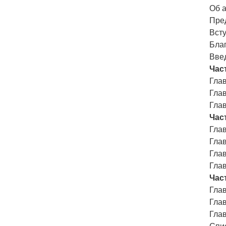
Об 
Пре
Вст
Бла
Вве
Час
Глав
Глав
Глав
Час
Глав
Глав
Гла
Глав
Час
Гла
Глав
Глав