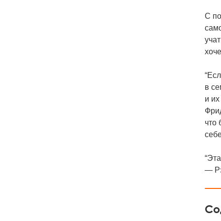
С по
само
учат
хоче
“Есл
в се
и их
Фри
что 
себе
“Эта
— Рэ
Со