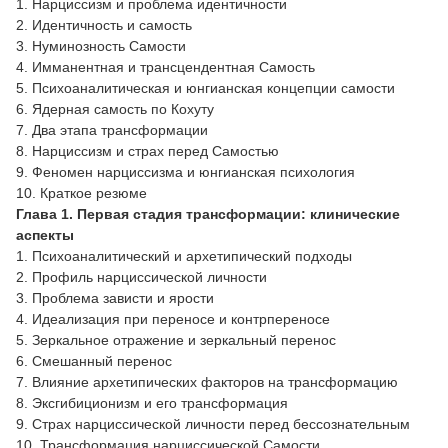
1. Нарциссизм и проблема идентичности
2. Идентичность и самость
3. Нуминозность Самости
4. Имманентная и трансцендентная Самость
5. Психоаналитическая и юнгианская концепции самости
6. Ядерная самость по Кохуту
7. Два этапа трансформации
8. Нарциссизм и страх перед Самостью
9. Феномен нарциссизма и юнгианская психология
10. Краткое резюме
Глава 1. Первая стадия трансформации: клинические
аспекты
1. Психоаналитический и архетипический подходы
2. Профиль нарциссической личности
3. Проблема зависти и ярости
4. Идеализация при переносе и контрпереносе
5. Зеркальное отражение и зеркальный перенос
6. Смешанный перенос
7. Влияние архетипических факторов на трансформацию
8. Эксгибиционизм и его трансформация
9. Страх нарциссической личности перед бессознательным
10. Трансформация нарциссической Самости