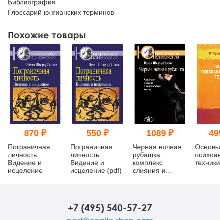
Библиография
Глоссарий юнгианских терминов
Похожие товары
870 ₽
550 ₽
1089 ₽
49
Пограничная
Пограничная
Черная ночная
Основы
личность:
личность:
рубашка:
психоа
Видение и
Видение и
комплекс
техники
исцеление
исцеление (pdf)
слияния и
непрожитая
жизнь
+7 (495) 540-57-27