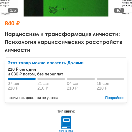
Тревожные расстройства, панические атаки
Психодрама
Психология труда и эргономика
Социальная и организационная психология
1
/
5
Сказкотерапия
Психофизиология
Учебная литература
840 ₽
Другие направления психотерапии
Социальная психология
Классический и юнгианский психоанализ
Нарциссизм и трансформация личности:
Психология нарциссических расстройств
Классический, эриксоновский гипноз и НЛП
личности
НЛП
Этот товар можно оплатить Долями
210 ₽ сегодня
и 630 ₽ потом, без переплат
07 авг
21 авг
04 сен
18 сен
210 ₽
210 ₽
210 ₽
210 ₽
стоимость доставки не учтена
Подробнее
Тип книги:
печ. книга