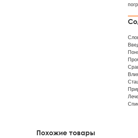
пог
Со
Сло
Вве
Пон
Про
Сра
Вли
Ста
При
Леч
Спи
Похожие товары