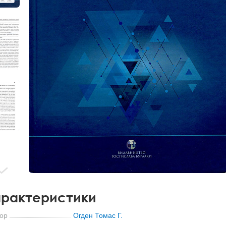
рактеристики
ор
Огден Томас Г.