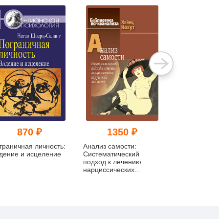
870 ₽
1350 ₽
114
граничная личность:
Анализ самости:
Базисный де
дение и исцеление
Систематический
Терапевтиче
подход к лечению
аспекты регр
нарциссических
изд.
нарушений личности