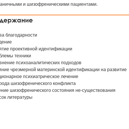
раничными и шизофреническими пациентами.
держание
ва благодарности
дение
ятие проективной идентификации
блемы техники
внение психоаналитических подходов
яние чрезмерной материнской идентификации на развитие
ционарное психиатрическое лечение
рода шизофренического конфликта
ение шизофренического состояния не-существования
сок литературы