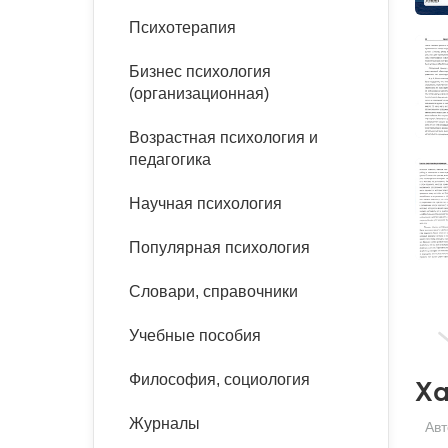
букинист
Психотерапия
Расстройства пищевого
Песочная терапия
Психология труда и
поведения
Психология развития
эргономика
Бизнес психология
Психодрама
(организационная)
Тревожные расстройства,
Социальная и
Психофизиология
панические атаки
организационная психология
Сказкотерапия
Возрастная психология и
Социальная психология
педагогика
Учебная литература
Другие направления
психотерапии
Научная психология
Классический и юнгианский
психоанализ
Классический, эриксоновский
Популярная психология
гипноз и НЛП
Словари, справочники
НЛП
Учебные пособия
Философия, социология
Ха
Журналы
Авт