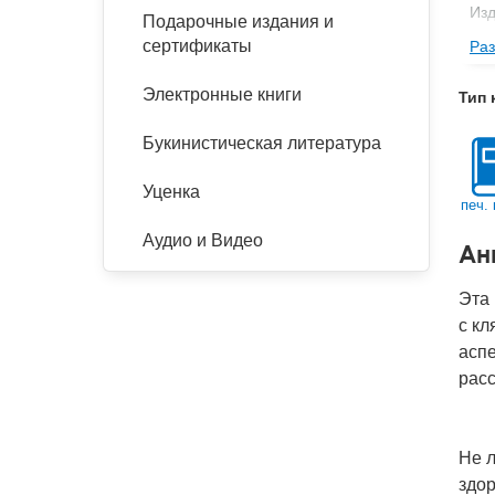
Изд
Подарочные издания и
сертификаты
Раз
Фор
Ве
Электронные книги
Тип 
Тип
Букинистическая литература
Кол
Год
Уценка
печ. 
IS
Аудио и Видео
Ан
Ко
Эта
с кл
аспе
расс
Не л
здор