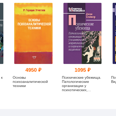
4950 ₽
1095 ₽
 к
Основы
Психические убежища.
По
психоаналитической
Патологические
Ви
техники
организации у
психотических,
невротических и
пограничных пациентов