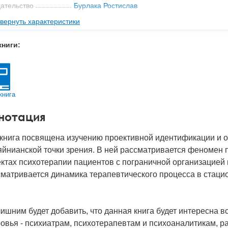
ательство
Бурлака Ростислав
вернуть характеристики
мат книги
153x214x16 мм
с
0.43 кг
книги:
 обложки
Твердый переплет
-во стр
260
2020
книга
BN
978-617-7840-08-3
нотация
д
26495
 книга посвящена изучению проективной идентификации и о
яйнианской точки зрения. В ней рассматривается феномен
ктах психотерапии пациентов с пограничной организацией
матривается динамика терапевтического процесса в стаци
ишним будет добавить, что данная книга будет интересна в
овья - психиатрам, психотерапевтам и психоаналитикам, 