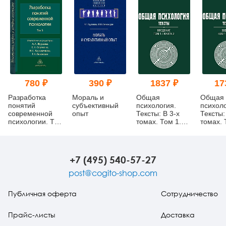
780 ₽
390 ₽
1837 ₽
17
Разработка
Мораль и
Общая
Общая
понятий
субъективный
психология.
психоло
современной
опыт
Тексты: В 3-х
Тексты:
психологии. Том
томах. Том 1.
томах. 
3
Введение. Книга
Введени
2
3
+7 (495) 540-57-27
post@cogito-shop.com
Публичная оферта
Сотрудничество
Прайс-листы
Доставка