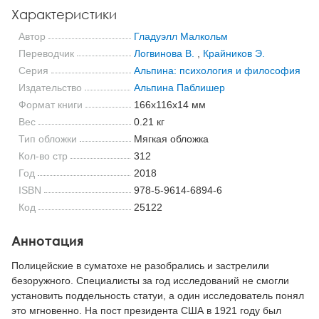
Характеристики
Автор
Гладуэлл Малкольм
Переводчик
Логвинова В.
,
Крайников Э.
Серия
Альпина: психология и философия
Издательство
Альпина Паблишер
Формат книги
166x116x14 мм
Вес
0.21 кг
Тип обложки
Мягкая обложка
Кол-во стр
312
Год
2018
ISBN
978-5-9614-6894-6
Код
25122
Аннотация
Полицейские в суматохе не разобрались и застрелили
безоружного. Специалисты за год исследований не смогли
установить поддельность статуи, а один исследователь понял
это мгновенно. На пост президента США в 1921 году был