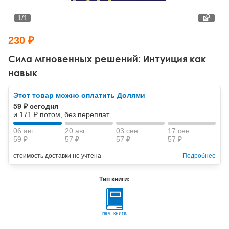
Тревожные расстройства, панические атаки
Психодрама
Психология труда и эргономика
Социальная и организационная психология
1
/
1
Сказкотерапия
Психофизиология
Учебная литература
230 ₽
Другие направления психотерапии
Социальная психология
Классический и юнгианский психоанализ
Сила мгновенных решений: Интуиция как
навык
Классический, эриксоновский гипноз и НЛП
Этот товар можно оплатить Долями
НЛП
59 ₽ сегодня
и 171 ₽ потом, без переплат
06 авг
20 авг
03 сен
17 сен
59 ₽
57 ₽
57 ₽
57 ₽
стоимость доставки не учтена
Подробнее
Тип книги:
печ. книга