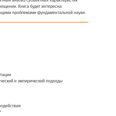
ктный анализ субъектных характеристик
ещении. Книга будет интересна
 общими проблемами фундаментальной науки.
нтации
ический и эмпирический подходы
модействия
?