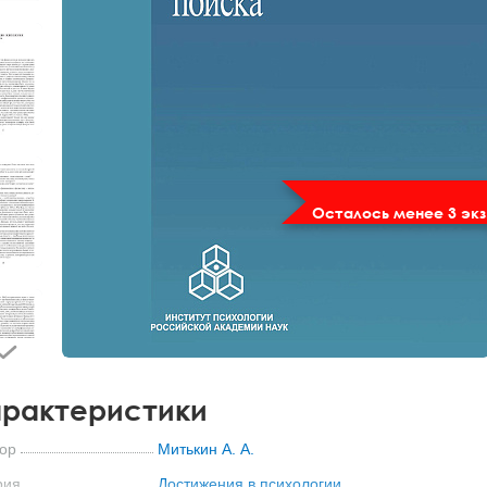
Осталось менее 3 экз
рактеристики
ор
Митькин А. А.
рия
Достижения в психологии