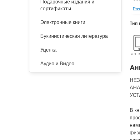
Подарочные издания и
сертификаты
Раз
Изд
Фор
Электронные книги
Тип 
Ве
Букинистическая литература
Тип
Кол
Уценка
эл. 
Год
Аудио и Видео
Ан
IS
Ко
НЕЗ
АНА
УСТ
В кн
проф
нам
физ