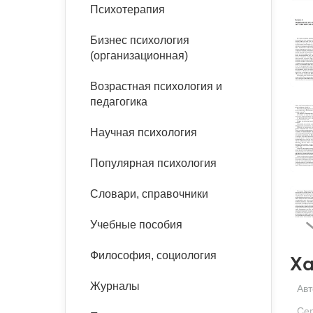
букинист
Психотерапия
Расстройства пищевого
Песочная терапия
Психология труда и
поведения
Психология развития
эргономика
Бизнес психология
Психодрама
(организационная)
Тревожные расстройства,
Социальная и
Психофизиология
панические атаки
организационная психология
Возрастная психология и
Сказкотерапия
педагогика
Социальная психология
Учебная литература
Другие направления
Научная психология
психотерапии
Классический и юнгианский
психоанализ
Популярная психология
Классический, эриксоновский
гипноз и НЛП
Словари, справочники
НЛП
Учебные пособия
Философия, социология
Ха
Журналы
Авт
Се