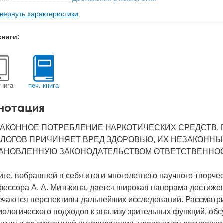
вернуть характеристики
ательство
ИП РАН
мат книги
216x147x13 мм
книги:
с
0.7 кг
 обложки
Твердый переплет
-во стр
240
книга
печ. книга
2009
нотация
BN
978-5-9270-0157-6
д
17070
АКОННОЕ ПОТРЕБЛЕНИЕ НАРКОТИЧЕСКИХ СРЕДСТВ, 
ЛОГОВ ПРИЧИНЯЕТ ВРЕД ЗДОРОВЬЮ, ИХ НЕЗАКОННЫ
АНОВЛЕННУЮ ЗАКОНОДАТЕЛЬСТВОМ ОТВЕТСТВЕННОС
иге, вобравшей в себя итоги многолетнего научного творчес
ессора А. А. Митькина, дается широкая панорама достижен
ечаются перспективы дальнейших исследований. Рассматри
иологического подходов к анализу зрительных функций, о