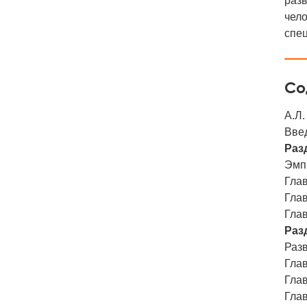
разв
чел
спец
Со
А.Л
Вве
Разд
Эмп
Глав
Глав
Глав
Разд
Разв
Глав
Глав
Гла