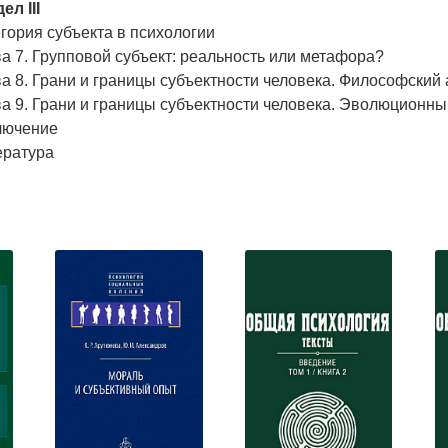
ел III
гория субъекта в психологии
а 7. Групповой субъект: реальность или метафора?
а 8. Грани и границы субъектности человека. Философский 
а 9. Грани и границы субъектности человека. Эволюционны
лючение
ература