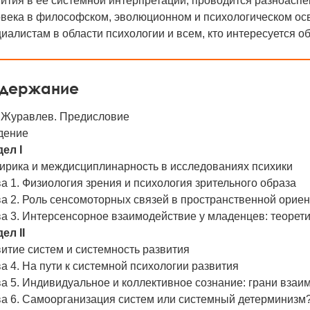
ития в ее системной интерпретации, проводится разноаспе
овека в философском, эволюционном и психологическом осв
иалистам в области психологии и всем, кто интересуется
держание
. Журавлев. Предисловие
дение
ел I
ирика и междисциплинарность в исследованиях психики
а 1. Физиология зрения и психология зрительного образа
а 2. Роль сенсомоторных связей в пространственной орие
а 3. Интерсенсорное взаимодействие у младенцев: теорет
ел II
итие систем и системность развития
а 4. На пути к системной психологии развития
а 5. Индивидуальное и коллективное сознание: грани взаи
ва 6. Самоорганизация систем или системный детерминизм