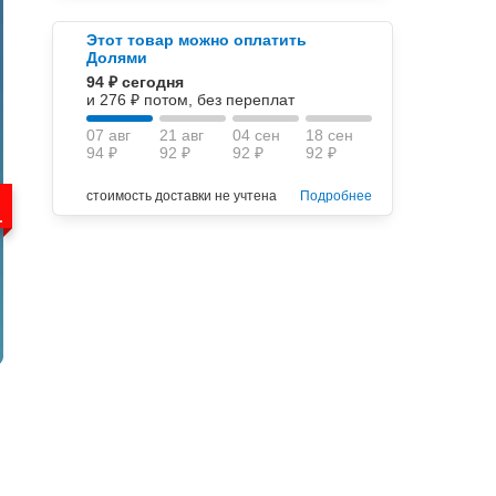
Этот товар можно оплатить
Долями
94 ₽ сегодня
и 276 ₽ потом, без переплат
07 авг
21 авг
04 сен
18 сен
94 ₽
92 ₽
92 ₽
92 ₽
стоимость доставки не учтена
Подробнее
.