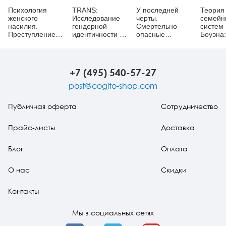
Психология
TRANS:
У последней
Теория
женского
Исследование
черты.
семейн
насилия.
гендерной
Смертельно
систем
Преступление
идентичности и
опасные
Боуэна:
против тела
гендерной
болезни как
Основн
дисфории:
путешествие
понятия
Практическое
души
методы
руководство
клинич
+7 (495) 540-57-27
практик
издани
post@cogito-shop.com
Публичная оферта
Сотрудничество
Прайс-листы
Доставка
Блог
Оплата
О нас
Скидки
Контакты
Мы в социальных сетях