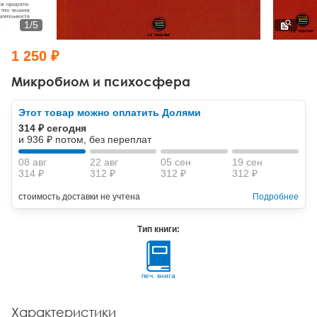
Тревожные расстройства, панические атаки
Психодрама
Психология труда и эргономика
Социальная и организационная психология
1
/
5
Сказкотерапия
Психофизиология
Учебная литература
1 250 ₽
Другие направления психотерапии
Социальная психология
Классический и юнгианский психоанализ
Микробиом и психосфера
Классический, эриксоновский гипноз и НЛП
Этот товар можно оплатить Долями
314 ₽ сегодня
НЛП
и 936 ₽ потом, без переплат
08 авг
22 авг
05 сен
19 сен
314 ₽
312 ₽
312 ₽
312 ₽
стоимость доставки не учтена
Подробнее
Тип книги:
печ. книга
Характеристики