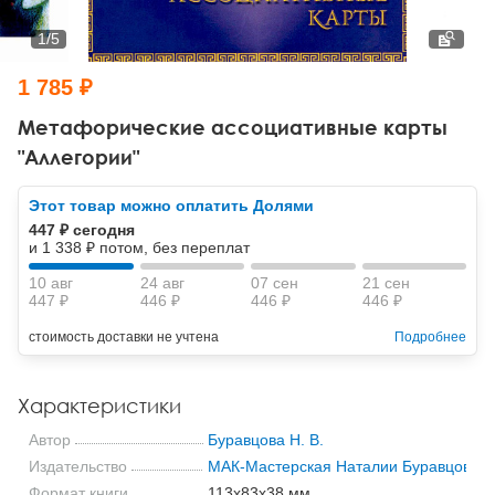
Тревожные расстройства, панические атаки
Психодрама
Психология труда и эргономика
Социальная и организационная психология
1
/
5
Сказкотерапия
Психофизиология
Учебная литература
1 785 ₽
Другие направления психотерапии
Социальная психология
Классический и юнгианский психоанализ
Метафорические ассоциативные карты
"Аллегории"
Классический, эриксоновский гипноз и НЛП
Этот товар можно оплатить Долями
НЛП
447 ₽ сегодня
и 1 338 ₽ потом, без переплат
10 авг
24 авг
07 сен
21 сен
447 ₽
446 ₽
446 ₽
446 ₽
стоимость доставки не учтена
Подробнее
Характеристики
Автор
Буравцова Н. В.
Издательство
МАК-Мастерская Наталии Буравцовой
Формат книги
113x83x38 мм