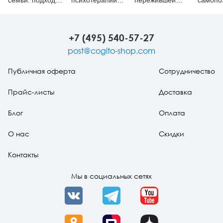
семьи: подходы,
психотерапии
пережившей
самопо
приемы и
тревожно-
психотравму
техники
фобических
расстройств:
алгоритмы,
+7 (495) 540-57-27
техники, схемы
post@cogito-shop.com
Публичная оферта
Сотрудничество
Прайс-листы
Доставка
Блог
Оплата
О нас
Скидки
Контакты
Мы в социальных сетях
VK
Telegram
YouTube