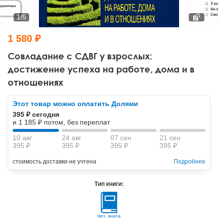
Тревожные расстройства, панические атаки
Психодрама
Психология труда и эргономика
Социальная и организационная психология
1
/
5
Сказкотерапия
Психофизиология
Учебная литература
1 580 ₽
Другие направления психотерапии
Социальная психология
Классический и юнгианский психоанализ
Совладание с СДВГ у взрослых:
достижение успеха на работе, дома и в
Классический, эриксоновский гипноз и НЛП
отношениях
НЛП
Этот товар можно оплатить Долями
395 ₽ сегодня
и 1 185 ₽ потом, без переплат
10 авг
24 авг
07 сен
21 сен
395 ₽
395 ₽
395 ₽
395 ₽
стоимость доставки не учтена
Подробнее
Тип книги:
печ. книга