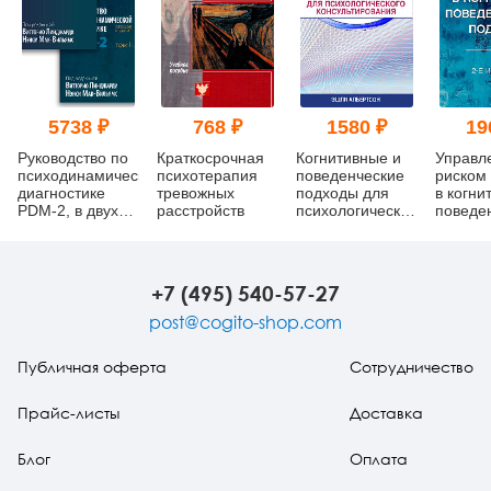
5738 ₽
768 ₽
1580 ₽
19
Руководство по
Краткосрочная
Когнитивные и
Управл
психодинамической
психотерапия
поведенческие
риском
диагностике
тревожных
подходы для
в когни
PDM-2, в двух
расстройств
психологического
поведе
томах
консультирования
подходе
изд.
+7 (495) 540-57-27
post@cogito-shop.com
Публичная оферта
Сотрудничество
Прайс-листы
Доставка
Блог
Оплата