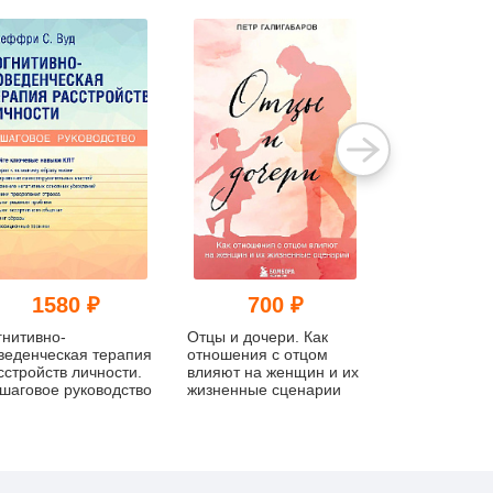
1580 ₽
700 ₽
121
гнитивно-
Отцы и дочери. Как
Дневник стра
веденческая терапия
отношения с отцом
сстройств личности.
влияют на женщин и их
шаговое руководство
жизненные сценарии