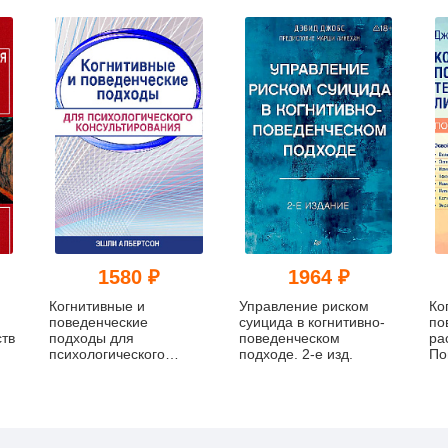
1580 ₽
1964 ₽
Когнитивные и
Управление риском
Ко
поведенческие
суицида в когнитивно-
по
тв
подходы для
поведенческом
ра
психологического
подходе. 2-е изд.
По
консультирования