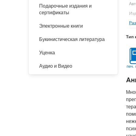
Авт
Подарочные издания и
сертификаты
Изд
Раз
Фор
Электронные книги
Ве
Тип 
Букинистическая литература
Тип
Кол
Уценка
Год
Аудио и Видео
печ. 
IS
Ан
Ко
Мног
преп
тера
пом
неже
пси
наце