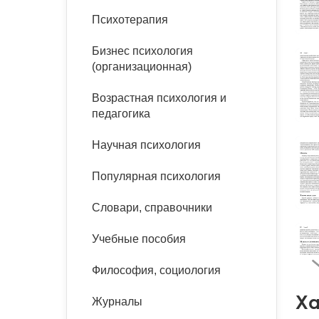
букинист
Психотерапия
Расстройства пищевого
Песочная терапия
Психология труда и
поведения
Психология развития
эргономика
Бизнес психология
Психодрама
(организационная)
Тревожные расстройства,
Социальная и
Психофизиология
панические атаки
организационная психология
Сказкотерапия
Возрастная психология и
Социальная психология
педагогика
Учебная литература
Другие направления
психотерапии
Научная психология
Классический и юнгианский
психоанализ
Классический, эриксоновский
Популярная психология
гипноз и НЛП
Словари, справочники
НЛП
Учебные пособия
Философия, социология
Ха
Журналы