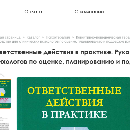
Оплата
О компании
ая страница
Каталог
Психотерапия
Когнитивно-поведенческая тера
одство для клинических психологов по оценке, планированию и поддержке из
ветственные действия в практике. Руко
ихологов по оценке, планированию и п