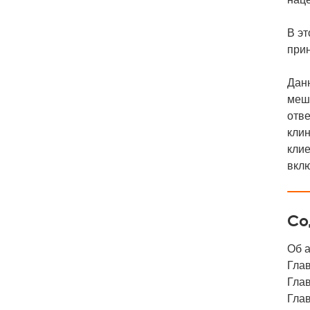
В эт
прин
Данн
меша
отв
клин
клие
вклю
Со
Об 
Глав
Глав
Глав