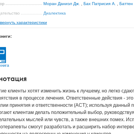
ор
Моран Даниэл Дж.
,
Бах Патрисия А.
,
Баттен
ательство
Диалектика
вернуть характеристики
мат книги
235x165x14 мм
с
0.411 кг
книги:
 обложки
Мягкая обложка
-во стр
288
2023
книга
BN
978-5-907458-75-8
нотация
д
30545
ие клиенты хотят изменить жизнь к лучшему, но легко сдаю
ятствия в процессе лечения. Ответственные действия - эт
пии принятия и ответственности (ACT); используя данный 
огают клиентам делать положительный выбор, руководству
лательных мыслей или чувств, а также внешних помех. Ис
хотерапевты смогут разработать и расширить набор интер
ленности на долгосрочные изменения у клиентов.