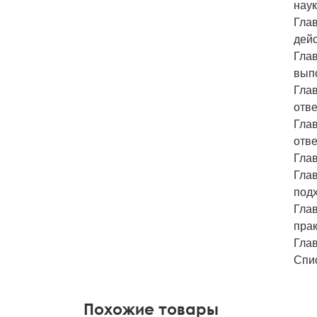
наук
Глав
дейс
Глав
вып
Глав
отве
Глав
отв
Гла
Гла
под
Глав
прак
Глав
Спи
Похожие товары