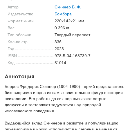
Автор
Скиннер Б. Ф.
Издательство
Бомбора
Формат книги
220x142x21 мм
Вес
0.396 кг
Тип обложки
Твердый переплет
Кол-во стр
336
Год
2023
ISBN
978-5-04-168739-7
Код
51014
Аннотация
Беррес Фредерик Скиннер (1904-1990) - яркий представитель
бихевиоризма и одна из самых влиятельных фигур в истории
психологии. Его работы до сих пор вызывают острые
дискуссии и заставляют задуматься над природой
человеческого поведения.
Выдающийся вклад Скиннера в развитие и популяризацию
бихевиоризма широко используется и сегодня, начиная от