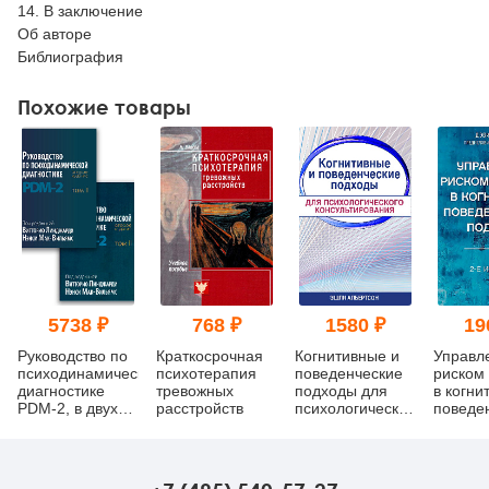
14. В заключение
Об авторе
Библиография
Похожие товары
5738 ₽
768 ₽
1580 ₽
19
Руководство по
Краткосрочная
Когнитивные и
Управл
психодинамической
психотерапия
поведенческие
риском
диагностике
тревожных
подходы для
в когни
PDM-2, в двух
расстройств
психологического
поведе
томах
консультирования
подходе
изд.