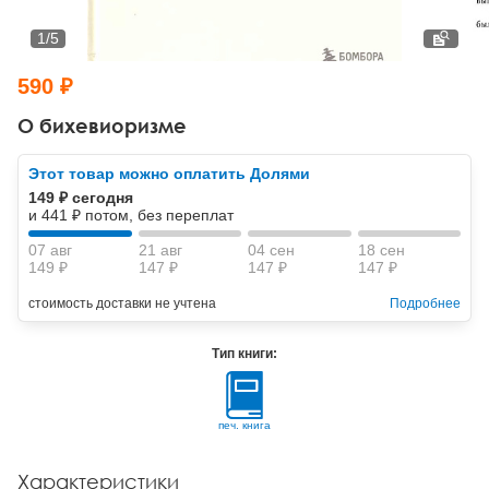
Тревожные расстройства, панические атаки
Психодрама
Психология труда и эргономика
Социальная и организационная психология
1
/
5
Сказкотерапия
Психофизиология
Учебная литература
590 ₽
Другие направления психотерапии
Социальная психология
Классический и юнгианский психоанализ
О бихевиоризме
Классический, эриксоновский гипноз и НЛП
Этот товар можно оплатить Долями
149 ₽ сегодня
НЛП
и 441 ₽ потом, без переплат
07 авг
21 авг
04 сен
18 сен
149 ₽
147 ₽
147 ₽
147 ₽
стоимость доставки не учтена
Подробнее
Тип книги:
печ. книга
Характеристики