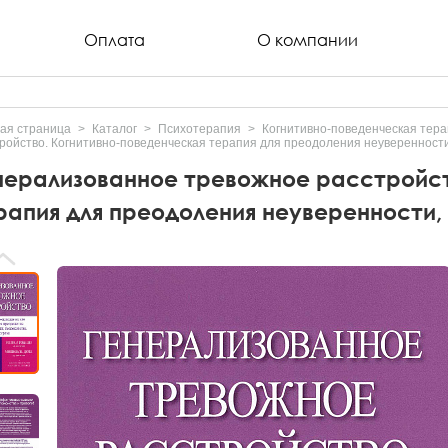
Оплата
О компании
ая страница
Каталог
Психотерапия
Когнитивно-поведенческая тера
ройство. Когнитивно-поведенческая терапия для преодоления неуверенности
нерализованное тревожное расстройст
рапия для преодоления неуверенности,