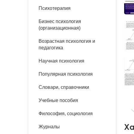
букинист
Психотерапия
Расстройства пищевого
Песочная терапия
Психология труда и
поведения
Психология развития
эргономика
Бизнес психология
Психодрама
(организационная)
Тревожные расстройства,
Социальная и
Психофизиология
панические атаки
организационная психология
Сказкотерапия
Возрастная психология и
Социальная психология
педагогика
Учебная литература
Другие направления
психотерапии
Научная психология
Классический и юнгианский
психоанализ
Классический, эриксоновский
Популярная психология
гипноз и НЛП
Словари, справочники
НЛП
Учебные пособия
Философия, социология
Ха
Журналы