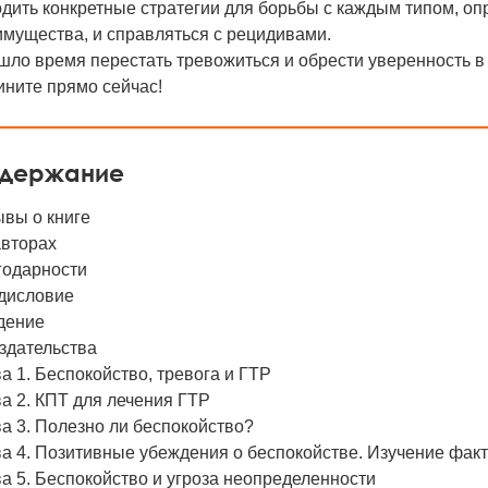
дить конкретные стратегии для борьбы с каждым типом, оп
мущества, и справляться с рецидивами.
ло время перестать тревожиться и обрести уверенность в
ините прямо сейчас!
держание
ывы о книге
авторах
годарности
дисловие
дение
здательства
а 1. Беспокойство, тревога и ГТР
а 2. КПТ для лечения ГТР
а 3. Полезно ли беспокойство?
а 4. Позитивные убеждения о беспокойстве. Изучение фак
а 5. Беспокойство и угроза неопределенности