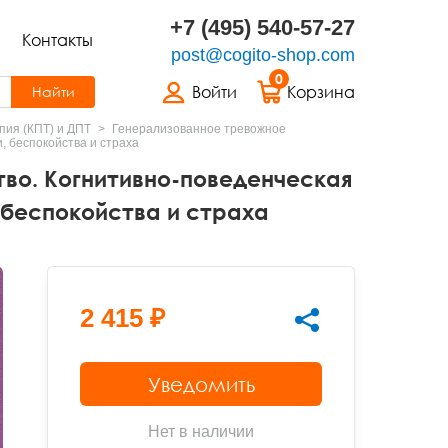
+7 (495) 540-57-27
Контакты
post@cogito-shop.com
0
Войти
Корзина
Найти
пия (КПТ) и ДПТ
Генерализованное тревожное
, беспокойства и страха
во. Когнитивно-поведенческая
 беспокойства и страха
2 415 ₽
Уведомить
Нет в наличии