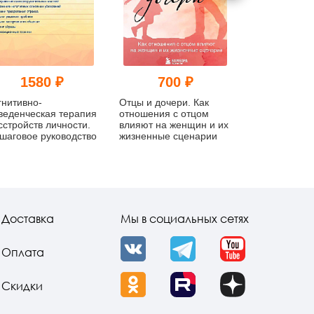
1580 ₽
700 ₽
121
гнитивно-
Отцы и дочери. Как
Дневник стра
веденческая терапия
отношения с отцом
сстройств личности.
влияют на женщин и их
шаговое руководство
жизненные сценарии
Доставка
Мы в социальных сетях
Оплата
VK
Telegram
YouTube
Скидки
OK
Rutube
Dzen