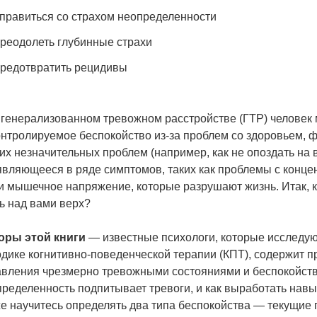
правиться со страxом неопределенности
реодолеть глубинные страxи
редотвратить рецидивы
 генерализованном тревожном расстройстве (ГТР) человек
нтролируемое беспокойство из-за проблем со здоровьем, 
их незначительных проблем (например, как не опоздать на в
вляющееся в ряде симптомов, таких как проблемы с конце
и мышечное напряжение, которые разрушают жизнь. Итак, ка
ь над вами верх?
оры этой книги
— известные психологи, которые исследую
одике когнитивно-поведенческой терапии (КПТ), содержит
авления чрезмерно тревожными состояниями и беспокойство
ределенность подпитывает тревоги, и как выработать нав
е научитесь определять два типа беспокойства — текущие