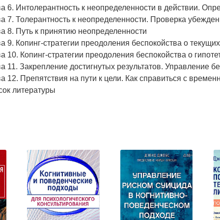
а 6. Интолерантность к неопределенности в действии. Оп
а 7. Толерантность к неопределенности. Проверка убежде
а 8. Путь к принятию неопределенности
а 9. Копинг-стратегии преодоления беспокойства о текущи
а 10. Копинг-стратегии преодоления беспокойства о гипоте
а 11. Закрепление достигнутых результатов. Управление б
а 12. Препятствия на пути к цели. Как справиться с врем
сок литературы