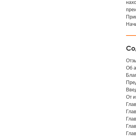
нахо
преи
Приш
Нач
Со
Отз
Об 
Бла
Пре
Вве
От и
Глав
Глав
Глав
Глав
Глав