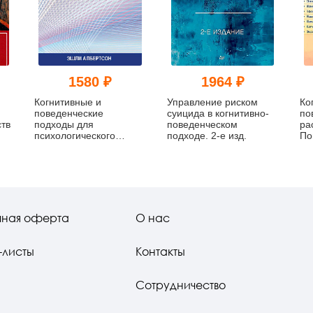
1580 ₽
1964 ₽
Когнитивные и
Управление риском
Ко
поведенческие
суицида в когнитивно-
по
тв
подходы для
поведенческом
ра
психологического
подходе. 2-е изд.
По
консультирования
чная оферта
О нас
-листы
Контакты
Сотрудничество