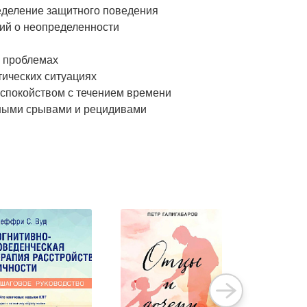
ределение защитного поведения
ний о неопределенности
х проблемах
тических ситуациях
еспокойством с течением времени
енными срывами и рецидивами