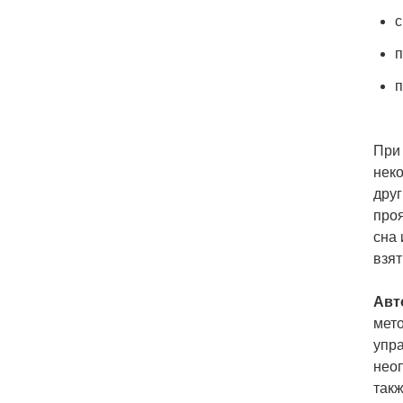
с
п
п
При
неко
друг
проя
сна 
взят
Авт
мет
упр
неоп
такж