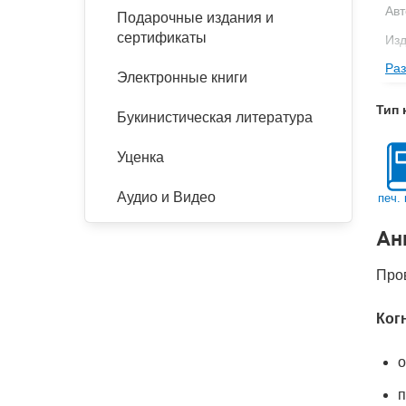
Авт
Подарочные издания и
сертификаты
Изд
Раз
Фор
Электронные книги
Ве
Тип 
Букинистическая литература
Тип
Кол
Уценка
Год
Аудио и Видео
печ. 
IS
Ан
Ко
Про
Ког
о
п