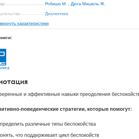
ор
Робишо М.
,
Дюга Мишель Ж.
ательство
Диалектика
вернуть характеристики
мат книги
165x235x12 мм
с
0.38 кг
книги:
 обложки
Мягкая обложка
-во стр
228
2021
книга
BN
978-5-907203-95-2
нотация
д
26171
веренные и эффективные навыки преодоления беспокойств
нитивно-поведенческие стратегии, которые помогут:
пределить различные типы беспокойства
онять, что поддерживает цикл беспокойств