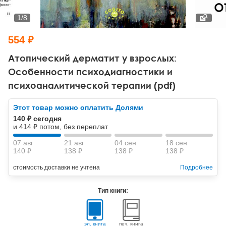
Тревожные расстройства, панические атаки
Психодрама
Психология труда и эргономика
Социальная и организационная психология
1
/
8
Сказкотерапия
Психофизиология
Учебная литература
554 ₽
Другие направления психотерапии
Социальная психология
Классический и юнгианский психоанализ
Атопический дерматит у взрослых:
Особенности психодиагностики и
Классический, эриксоновский гипноз и НЛП
психоаналитической терапии (pdf)
НЛП
Этот товар можно оплатить Долями
140 ₽ сегодня
и 414 ₽ потом, без переплат
07 авг
21 авг
04 сен
18 сен
140 ₽
138 ₽
138 ₽
138 ₽
стоимость доставки не учтена
Подробнее
Тип книги:
эл. книга
печ. книга