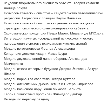
неудовлетворительного внешнего объекта. Теория самости
Хайнца Кохута
Психосоматический симптом – свидетельство патологической
регрессии. Регрессия с позиции Паулы Хайманн
Психосоматический симптом как результат повреждения
структуры психического функционирования субъекта.
Экономическая концепция Пьера Марти, Мишеля де М’Юзана
Интеграция научных исследований психосоматического
направления в систему психоаналитических знаний
Модель вегетоневроза Франца Александера
Концепция десоматизации Макса Шура
Модель двухэшелонной линии обороны Александра
Митчерлиха
Модель отказа от веры в будущее Джоржа Энгеля и Артура
Шмале
Модель борьбы за свое тело Петера Куттера
Модель алекситимии Джона Немия и Питера Сифнеоса
Модель базисного нарушения Микаэла Балинта
Теория личностных профилей Фландерс Данбар
Выводы по первому разделу