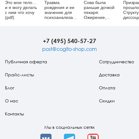
Это мое тело…
Травма
Сова была
Призра
и я могу делать
рождения и ее
раньше дочкой
прошло
с ним что хочу
значение для
пекаря:
Структ
(pdf)
психоанализа
Ожирение,
диссоц
(pdf)
нервная
терапи
анорексия и
послед
подавленная
хронич
женственность
психич
+7 (495) 540-57-27
(pdf)
травмы 
post@cogito-shop.com
Публичная оферта
Сотрудничество
Прайс-листы
Доставка
Блог
Оплата
О нас
Скидки
Контакты
Мы в социальных сетях