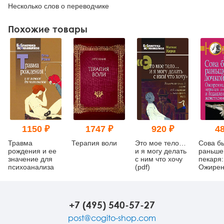
Несколько слов о переводчике
Похожие товары
1150 ₽
1747 ₽
920 ₽
48
Травма
Терапия воли
Это мое тело…
Сова б
рождения и ее
и я могу делать
раньше
значение для
с ним что хочу
пекаря:
психоанализа
(pdf)
Ожирен
нервна
анорек
подавл
женств
+7 (495) 540-57-27
(pdf)
post@cogito-shop.com