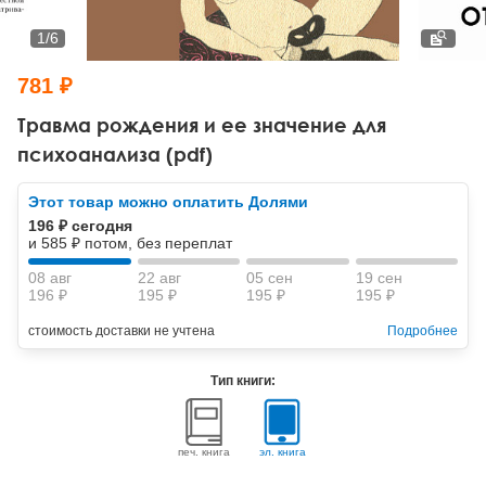
Тревожные расстройства, панические атаки
Психодрама
Психология труда и эргономика
Социальная и организационная психология
1
/
6
Сказкотерапия
Психофизиология
Учебная литература
781 ₽
Другие направления психотерапии
Социальная психология
Классический и юнгианский психоанализ
Травма рождения и ее значение для
психоанализа (pdf)
Классический, эриксоновский гипноз и НЛП
Этот товар можно оплатить Долями
НЛП
196 ₽ сегодня
и 585 ₽ потом, без переплат
08 авг
22 авг
05 сен
19 сен
196 ₽
195 ₽
195 ₽
195 ₽
стоимость доставки не учтена
Подробнее
Тип книги:
печ. книга
эл. книга