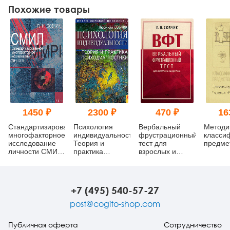
Похожие товары
1450 ₽
2300 ₽
470 ₽
16
Стандартизированное
Психология
Вербальный
Методи
многофакторное
индивидуальности.
фрустрационный
класси
исследование
Теория и
тест для
предме
личности СМИЛ
практика
взрослых и
(MMPI)
психодиагностики
подростков:
методическое
пособие
+7 (495) 540-57-27
post@cogito-shop.com
Публичная оферта
Сотрудничество