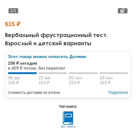
Тревожные расстройства, панические атаки
Психодрама
Психология труда и эргономика
Социальная и организационная психология
1
/
1
Сказкотерапия
Психофизиология
Учебная литература
615 ₽
Другие направления психотерапии
Социальная психология
Классический и юнгианский психоанализ
Вербальный фрустрационный тест.
Взрослый и детский варианты
Классический, эриксоновский гипноз и НЛП
Этот товар можно оплатить Долями
НЛП
156 ₽ сегодня
и 459 ₽ потом, без переплат
08 авг
22 авг
05 сен
19 сен
156 ₽
153 ₽
153 ₽
153 ₽
стоимость доставки не учтена
Подробнее
Тип книги:
печ. книга