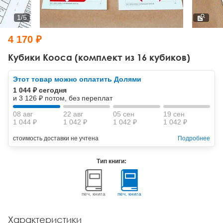
Тревожные расстройства, панические атаки
Психодрама
Психология труда и эргономика
Социальная и организационная психология
1
/
5
Сказкотерапия
Психофизиология
Учебная литература
4 170 ₽
Другие направления психотерапии
Социальная психология
Классический и юнгианский психоанализ
Кубики Кооса (комплект из 16 кубиков)
Классический, эриксоновский гипноз и НЛП
Этот товар можно оплатить Долями
1 044 ₽ сегодня
НЛП
и 3 126 ₽ потом, без переплат
08 авг
22 авг
05 сен
19 сен
1 044 ₽
1 042 ₽
1 042 ₽
1 042 ₽
стоимость доставки не учтена
Подробнее
Тип книги:
печ. книга
печ. книга
Характеристики