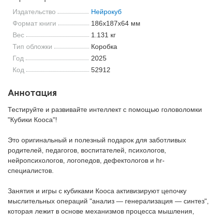
Издательство
Нейрокуб
Формат книги
186x187x64 мм
Вес
1.131 кг
Тип обложки
Коробка
Год
2025
Код
52912
Аннотация
Тестируйте и развивайте интеллект с помощью головоломки
"Кубики Кооса"!
Это оригинальный и полезный подарок для заботливых
родителей, педагогов, воспитателей, психологов,
нейропсихологов, логопедов, дефектологов и hr-
специалистов.
Занятия и игры с кубиками Кооса активизируют цепочку
мыслительных операций "анализ — генерализация — синтез",
которая лежит в основе механизмов процесса мышления,