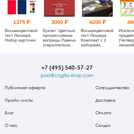
1375 ₽
3000 ₽
4200 ₽
49
Восьмицветовой
Буклет: Цветные
Восьмицветовой
Исключ
тест Люшера.
прогрессивные
тест Люшера.
предме
Набор карточек
матрицы Равена
Комплект с 2
(Четве
(параллельная
наборами
лишний
форма, серии A,
карточек
Модифи
Ab, B)
психод
методи
(компле
+7 (495) 540-57-27
post@cogito-shop.com
Публичная оферта
Сотрудничество
Прайс-листы
Доставка
Блог
Оплата
О нас
Скидки