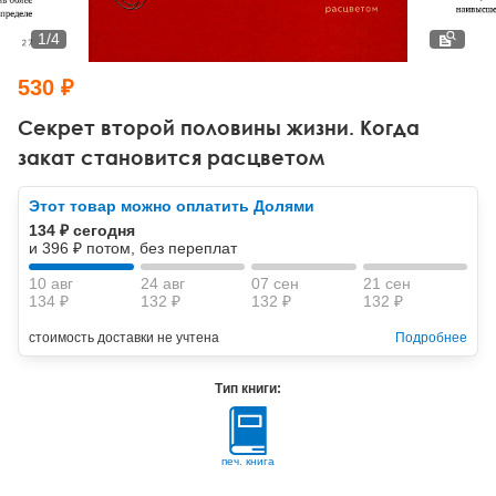
Тревожные расстройства, панические атаки
Психодрама
Психология труда и эргономика
Социальная и организационная психология
1
/
4
Сказкотерапия
Психофизиология
Учебная литература
530 ₽
Другие направления психотерапии
Социальная психология
Классический и юнгианский психоанализ
Секрет второй половины жизни. Когда
закат становится расцветом
Классический, эриксоновский гипноз и НЛП
Этот товар можно оплатить Долями
НЛП
134 ₽ сегодня
и 396 ₽ потом, без переплат
10 авг
24 авг
07 сен
21 сен
134 ₽
132 ₽
132 ₽
132 ₽
стоимость доставки не учтена
Подробнее
Тип книги:
печ. книга