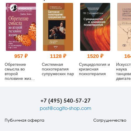
957 ₽
1128 ₽
1520 ₽
16
Обретение
Системная
Суицидология и
Искусст
смысла во
психотерапия
кризисная
наука
второй
супружеских пар
психотерапия
танцев
половине жизни:
двигат
Как наконец
терапи
стать по-
как тан
настоящему
взрослым
+7 (495) 540-57-27
post@cogito-shop.com
Публичная оферта
Сотрудничество