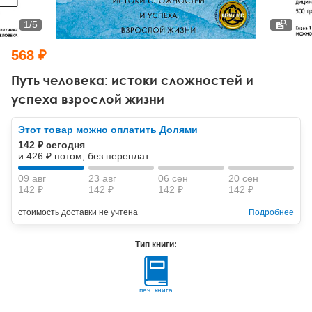
Тревожные расстройства, панические атаки
Психодрама
Психология труда и эргономика
Социальная и организационная психология
1
/
5
Сказкотерапия
Психофизиология
Учебная литература
568 ₽
Другие направления психотерапии
Социальная психология
Классический и юнгианский психоанализ
Путь человека: истоки сложностей и
успеха взрослой жизни
Классический, эриксоновский гипноз и НЛП
Этот товар можно оплатить Долями
НЛП
142 ₽ сегодня
и 426 ₽ потом, без переплат
09 авг
23 авг
06 сен
20 сен
142 ₽
142 ₽
142 ₽
142 ₽
стоимость доставки не учтена
Подробнее
Тип книги:
печ. книга