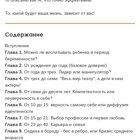
то описаны как те, что точно эффективны!
То, какой будет ваша жизнь, зависит от вас!
Содержание
Вступление
Глава 1.
Можно ли воспитывать ребенка в период
беременности?
Глава 2.
От рождения до года (базовое доверие)
Глава 3.
От года до трех. Лидер или манипулятор?
Глава 4.
От трех до семи. "Весь мир театр", а дети в нем
актеры!
Глава 5.
От семи до десяти лет. Компетентность или
неуверенность в себе?
Глава 6.
От 10 до 15: верность самому себе или диффузия
идентичности
Глава 7.
От 15 до 21. Выбор профессии и первая любовь
Глава 8.
От 23 до 40. Карьера и семья
Глава 9.
Седина в бороду - бес в ребро, или Кризис среднего
возраста