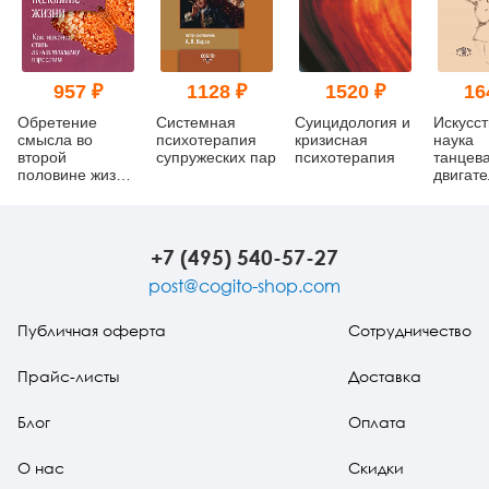
957 ₽
1128 ₽
1520 ₽
16
Обретение
Системная
Суицидология и
Искусст
смысла во
психотерапия
кризисная
наука
второй
супружеских пар
психотерапия
танцев
половине жизни:
двигат
Как наконец
терапи
стать по-
как тан
настоящему
взрослым
+7 (495) 540-57-27
post@cogito-shop.com
Публичная оферта
Сотрудничество
Прайс-листы
Доставка
Блог
Оплата
О нас
Скидки