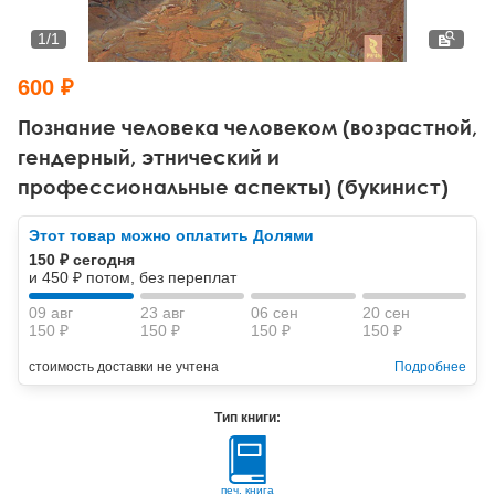
Тревожные расстройства, панические атаки
Психодрама
Психология труда и эргономика
Социальная и организационная психология
1
/
1
Сказкотерапия
Психофизиология
Учебная литература
600 ₽
Другие направления психотерапии
Социальная психология
Классический и юнгианский психоанализ
Познание человека человеком (возрастной,
гендерный, этнический и
Классический, эриксоновский гипноз и НЛП
профессиональные аспекты) (букинист)
НЛП
Этот товар можно оплатить Долями
150 ₽ сегодня
и 450 ₽ потом, без переплат
09 авг
23 авг
06 сен
20 сен
150 ₽
150 ₽
150 ₽
150 ₽
стоимость доставки не учтена
Подробнее
Тип книги:
печ. книга