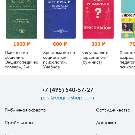
1900 ₽
600 ₽
300 ₽
70
Психология
Хрестоматия по
Как управлять
Хресто
общения.
социальной
персоналом?
возраст
Энциклопедический
психологии.
(букинист)
педагог
словарь, 2-е
Учебное
психол
изд.
пособие для
(букини
студентов
(букинист)
+7 (495) 540-57-27
post@cogito-shop.com
Публичная оферта
Сотрудничество
Прайс-листы
Доставка