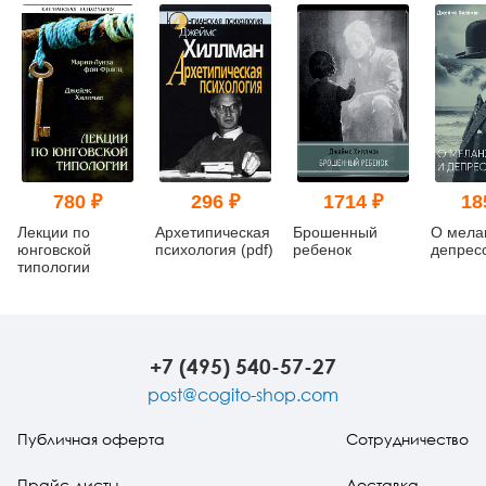
780 ₽
296 ₽
1714 ₽
18
Лекции по
Архетипическая
Брошенный
О мела
юнговской
психология (pdf)
ребенок
депрес
типологии
+7 (495) 540-57-27
post@cogito-shop.com
Публичная оферта
Сотрудничество
Прайс-листы
Доставка