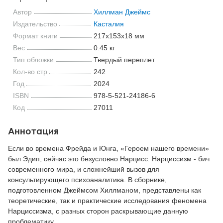
Автор
Хиллман Джеймс
Издательство
Касталия
Формат книги
217x153x18 мм
Вес
0.45 кг
Тип обложки
Твердый переплет
Кол-во стр
242
Год
2024
ISBN
978-5-521-24186-6
Код
27011
Аннотация
Если во времена Фрейда и Юнга, «Героем нашего времени»
был Эдип, сейчас это безусловно Нарцисс. Нарциссизм - бич
современного мира, и сложнейший вызов для
консультирующего психоаналитика. В сборнике,
подготовленном Джеймсом Хиллманом, представлены как
теоретические, так и практические исследования феномена
Нарциссизма, с разных сторон раскрывающие данную
проблематику.