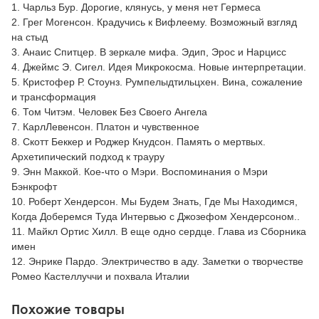
1. Чарльз Бур. Дорогие, клянусь, у меня нет Гермеса
2. Грег Могенсон. Крадучись к Вифлеему. Возможный взгляд
на стыд
3. Анаис Спитцер. В зеркале мифа. Эдип, Эрос и Нарцисс
4. Джеймс Э. Сигел. Идея Микрокосма. Новые интерпретации.
5. Кристофер Р. Стоунз. Румпелыдтильцхен. Вина, сожаление
и трансформация
6. Том Читэм. Человек Без Своего Ангела
7. КарлЛевенсон. Платон и чувственное
8. Скотт Беккер и Роджер Кнудсон. Память о мертвых.
Архетипический подход к трауру
9. Энн Маккой. Кое-что о Мэри. Воспоминания о Мэри
Бэнкрофт
10. Роберт Хендерсон. Мы Будем Знать, Где Мы Находимся,
Когда Доберемся Туда Интервью с Джозефом Хендерсоном..
11. Майкл Ортис Хилл. В еще одно сердце. Глава из Сборника
имен
12. Энрике Пардо. Электричество в аду. Заметки о творчестве
Ромео Кастеллуччи и похвала Италии
Похожие товары