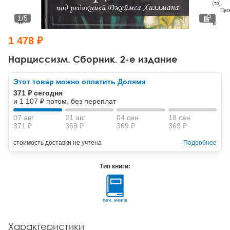
Тревожные расстройства, панические атаки
Психодрама
Психология труда и эргономика
Социальная и организационная психология
1
/
5
Сказкотерапия
Психофизиология
Учебная литература
1 478 ₽
Другие направления психотерапии
Социальная психология
Классический и юнгианский психоанализ
Нарциссизм. Сборник. 2-е издание
Классический, эриксоновский гипноз и НЛП
Этот товар можно оплатить Долями
371 ₽ сегодня
НЛП
и 1 107 ₽ потом, без переплат
07 авг
21 авг
04 сен
18 сен
371 ₽
369 ₽
369 ₽
369 ₽
стоимость доставки не учтена
Подробнее
Тип книги:
печ. книга
Характеристики