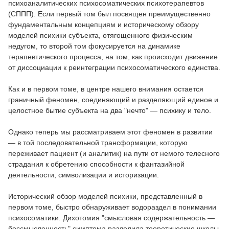
психоаналитических психосоматических психотерапевтов
(СППП). Если первый том был посвящен преимущественно
фундаментальным концепциям и историческому обзору
моделей психики субъекта, отягощенного физическим
недугом, то второй том фокусируется на динамике
терапевтического процесса, на том, как происходит движение
от диссоциации к реинтеграции психосоматического единства.
Как и в первом томе, в центре нашего внимания остается
граничный феномен, соединяющий и разделяющий единое и
целостное бытие субъекта на два "нечто" — психику и тело.
Однако теперь мы рассматриваем этот феномен в развитии
— в той последовательной трансформации, которую
переживает пациент (и аналитик) на пути от немого телесного
страдания к обретению способности к фантазийной
деятельности, символизации и историзации.
Исторический обзор моделей психики, представленный в
первом томе, быстро обнаруживает водораздел в понимании
психосоматики. Дихотомия "смысловая содержательность —
бессмысленность" симптома разделила теоретические школы