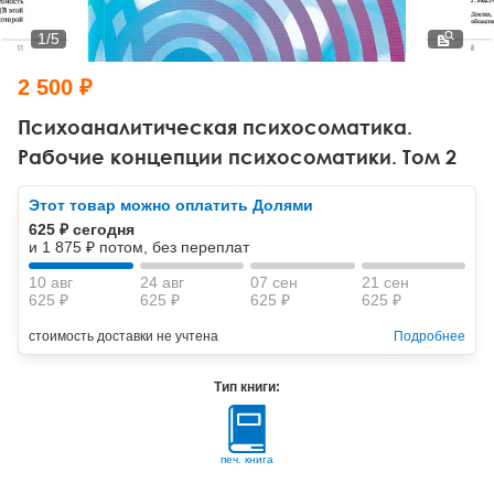
Тревожные расстройства, панические атаки
Психодрама
Психология труда и эргономика
Социальная и организационная психология
1
/
5
Сказкотерапия
Психофизиология
Учебная литература
2 500 ₽
Другие направления психотерапии
Социальная психология
Классический и юнгианский психоанализ
Психоаналитическая психосоматика.
Рабочие концепции психосоматики. Том 2
Классический, эриксоновский гипноз и НЛП
Этот товар можно оплатить Долями
НЛП
625 ₽ сегодня
и 1 875 ₽ потом, без переплат
10 авг
24 авг
07 сен
21 сен
625 ₽
625 ₽
625 ₽
625 ₽
стоимость доставки не учтена
Подробнее
Тип книги:
печ. книга