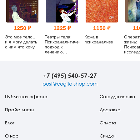
1250 ₽
1225 ₽
1150 ₽
11
Это мое тело…
Театры тела:
Кожа в
Операт
и я могу делать
Психоаналитический
психоанализе
жизнь:
с ним что хочу
подход к
Психоа
лечению
исслед
психосоматических
расстройств
+7 (495) 540-57-27
post@cogito-shop.com
Публичная оферта
Сотрудничество
Прайс-листы
Доставка
Блог
Оплата
О нас
Скидки