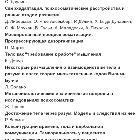
С. Даулинг
Сверхадаптация, психосоматические расстройства и
ранние стадии развития
Д. Либерман, Э. Р. де Айсемберг, Р. Д’Авия, Х. Б. де Дунаевич,
О. Ф. Моухан, В. Гальи, А. Маладески, А. Пихольо
Массированный процесс соматизации.
Прогрессирующая дезорганизация
П. Марти
Тело как "требование к работе" мышления
К. Дежур
Некоторые размышления о взаимодействии тела и
разума в свете теории множественных кодов Вильмы
Буччи
Л. Солано
Метапсихологические и клинические вопросы в
исследованиях психосоматики
Ж. Пресс
Достижение тела через разум. Модель и следствия из нее
Р. Вермот
Конфигурации времени, тела и вербальной
коммуникации. Темпоральность у пациентов,
выражающих свое страдание через тело