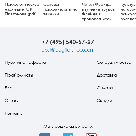
Психологическое
Основы
Читая Фрейда:
Культур
наследие К. К.
психоаналитической
изучение трудов
истори
Платонова (pdf)
техники
Фрейда в
психол
хронологической
волево
перспективе
действи
прогноз
поступк
Избран
+7 (495) 540-57-27
труды
post@cogito-shop.com
Публичная оферта
Сотрудничество
Прайс-листы
Доставка
Блог
Оплата
О нас
Скидки
Контакты
Мы в социальных сетях