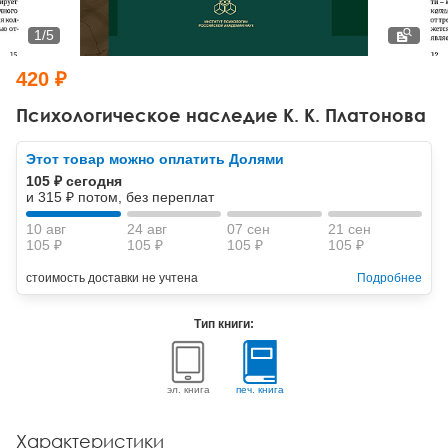
Тревожные расстройства, панические атаки
Психодрама
Психология труда и эргономика
Социальная и организационная психология
1
/
5
Сказкотерапия
Психофизиология
Учебная литература
420 ₽
Другие направления психотерапии
Социальная психология
Классический и юнгианский психоанализ
Психологическое наследие К. К. Платонова
Классический, эриксоновский гипноз и НЛП
Этот товар можно оплатить Долями
105 ₽ сегодня
НЛП
и 315 ₽ потом, без переплат
10 авг
24 авг
07 сен
21 сен
105 ₽
105 ₽
105 ₽
105 ₽
стоимость доставки не учтена
Подробнее
Тип книги:
эл. книга
печ. книга
Характеристики