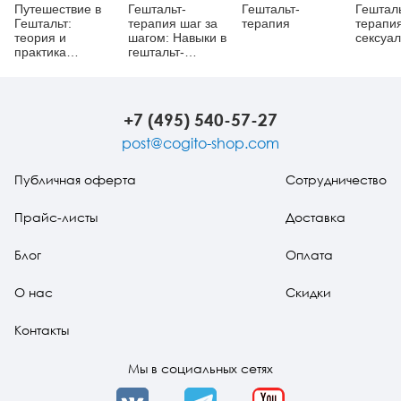
Путешествие в
Гештальт-
Гештальт-
Гешталь
Гештальт:
терапия шаг за
терапия
терапи
теория и
шагом: Навыки в
сексуа
практика
гештальт-
(уценка)
терапии
+7 (495) 540-57-27
post@cogito-shop.com
Публичная оферта
Сотрудничество
Прайс-листы
Доставка
Блог
Оплата
О нас
Скидки
Контакты
Мы в социальных сетях