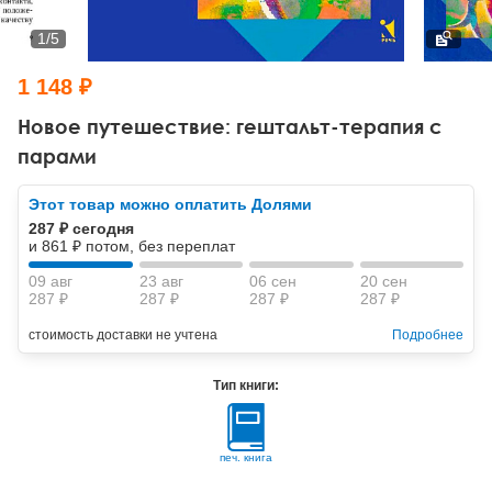
Тревожные расстройства, панические атаки
Психодрама
Психология труда и эргономика
Социальная и организационная психология
1
/
5
Сказкотерапия
Психофизиология
Учебная литература
1 148 ₽
Другие направления психотерапии
Социальная психология
Классический и юнгианский психоанализ
Новое путешествие: гештальт-терапия с
парами
Классический, эриксоновский гипноз и НЛП
Этот товар можно оплатить Долями
НЛП
287 ₽ сегодня
и 861 ₽ потом, без переплат
09 авг
23 авг
06 сен
20 сен
287 ₽
287 ₽
287 ₽
287 ₽
стоимость доставки не учтена
Подробнее
Тип книги:
печ. книга