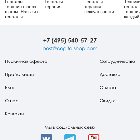
Гештальт-
Гештальт-
Гештальт-
Техник
терапия шаг за
терапия
терапия
гешталь
шагом: Навыки в
сексуальности
терапи
гештальт-
каждый
терапии
Рискни
живым
+7 (495) 540-57-27
post@cogito-shop.com
Публичная оферта
Сотрудничество
Прайс-листы
Доставка
Блог
Оплата
О нас
Скидки
Контакты
Мы в социальных сетях