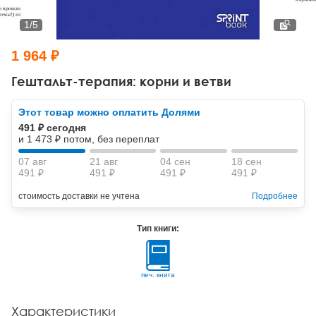
Тревожные расстройства, панические атаки
Психодрама
Психология труда и эргономика
Социальная и организационная психология
1
/
5
Сказкотерапия
Психофизиология
Учебная литература
1 964 ₽
Другие направления психотерапии
Социальная психология
Классический и юнгианский психоанализ
Гештальт-терапия: корни и ветви
Классический, эриксоновский гипноз и НЛП
Этот товар можно оплатить Долями
491 ₽ сегодня
НЛП
и 1 473 ₽ потом, без переплат
07 авг
21 авг
04 сен
18 сен
491 ₽
491 ₽
491 ₽
491 ₽
стоимость доставки не учтена
Подробнее
Тип книги:
печ. книга
Характеристики