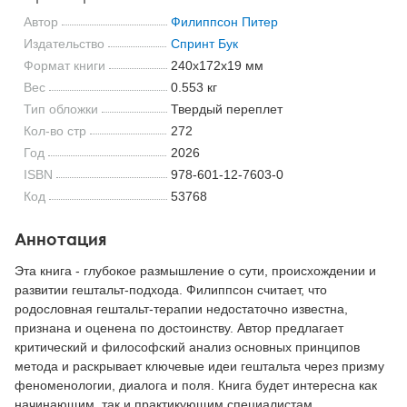
Автор
Филиппсон Питер
Издательство
Спринт Бук
Формат книги
240x172x19 мм
Вес
0.553 кг
Тип обложки
Твердый переплет
Кол-во стр
272
Год
2026
ISBN
978-601-12-7603-0
Код
53768
Аннотация
Эта книга - глубокое размышление о сути, происхождении и
развитии гештальт-подхода. Филиппсон считает, что
родословная гештальт-терапии недостаточно известна,
признана и оценена по достоинству. Автор предлагает
критический и философский анализ основных принципов
метода и раскрывает ключевые идеи гештальта через призму
феноменологии, диалога и поля. Книга будет интересна как
начинающим, так и практикующим специалистам.