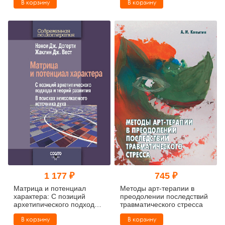
В корзину
В корзину
рождения (pdf)
1 177 ₽
745 ₽
Матрица и потенциал
Методы арт-терапии в
характера: С позиций
преодолении последствий
архетипического подхода и
травматического стресса
теорий развития: В поисках
В корзину
В корзину
неиссякаемого источника