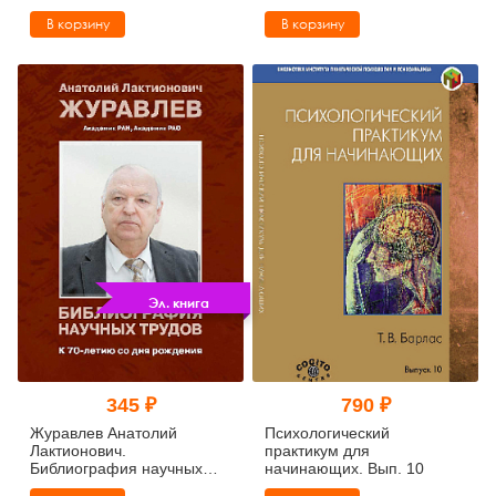
Практическое руководство
В корзину
В корзину
Эл. книга
345 ₽
790 ₽
Журавлев Анатолий
Психологический
Лактионович.
практикум для
Библиография научных
начинающих. Вып. 10
трудов: К 70-летию со дня