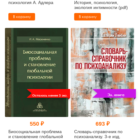
психология А. Адлера
История, психология,
экология интимности (pdf)
В корзину
В корзину
Эл. книга
Осталось менее 3 экз.
550 ₽
693 ₽
Биосоциальная проблема
Словарь-справочник по
и становление глобальной
психоанализу. 3-е изд.