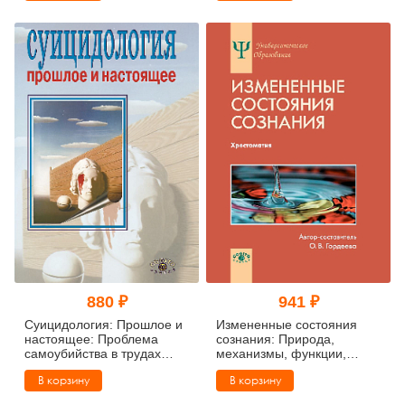
духа
880 ₽
941 ₽
Суицидология: Прошлое и
Измененные состояния
настоящее: Проблема
сознания: Природа,
самоубийства в трудах
механизмы, функции,
философов, социологов,
характеристики
В корзину
В корзину
психотерапевтов и в
художественных текстах