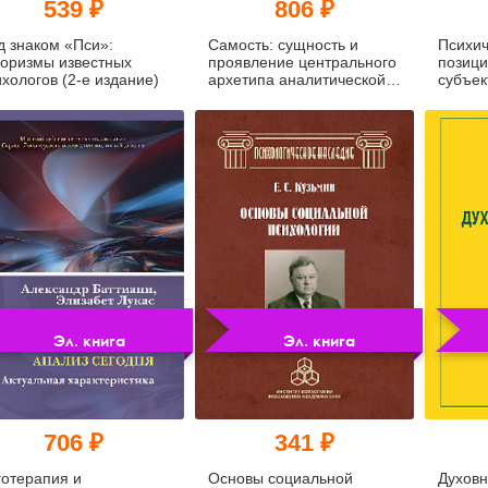
539 ₽
806 ₽
д знаком «Пси»:
Самость: сущность и
Психич
оризмы известных
проявление центрального
позици
хологов (2-е издание)
архетипа аналитической
субъек
психологии (pdf)
Эл. книга
Эл. книга
706 ₽
341 ₽
готерапия и
Основы социальной
Духовн