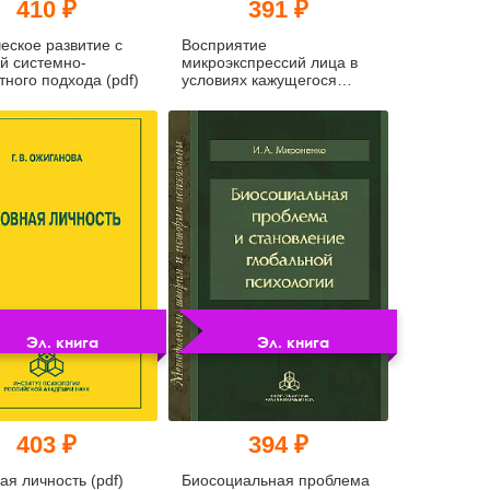
410 ₽
391 ₽
еское развитие с
Восприятие
й системно-
микроэкспрессий лица в
тного подхода (pdf)
условиях кажущегося
движения и маскировки
(pdf)
Эл. книга
Эл. книга
403 ₽
394 ₽
ая личность (pdf)
Биосоциальная проблема