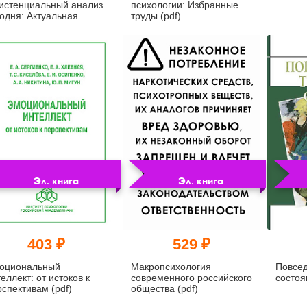
зистенциальный анализ
психологии: Избранные
годня: Актуальная
труды (pdf)
актеристика (pdf)
Эл. книга
Эл. книга
403 ₽
529 ₽
оциональный
Макропсихология
Повсед
еллект: от истоков к
современного российского
состоя
спективам (pdf)
общества (pdf)