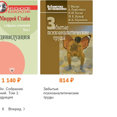
2.0): Руководство (pdf)
1 140 ₽
814 ₽
йн. Собрание
Забытые
ний. Том 1:
психоаналитические
идуация
труды
6
Вперед