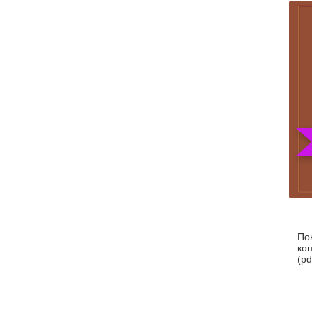
По
ко
(pd