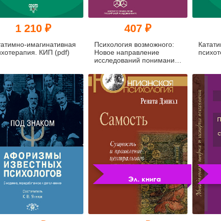
1 210 ₽
407 ₽
татимно-имагинативная
Психология возможного:
Катати
ихотерапия. КИП (pdf)
Новое направление
психот
исследований понимания.
3-е издание (pdf)
Эл. книга