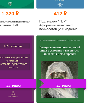
1 320 ₽
412 ₽
мно-имагинативная
Под знаком "Пси":
ерапия. КИП
Афоризмы известных
психологов (2-е издание)
(pdf)
Эл. книга
Эл. книга