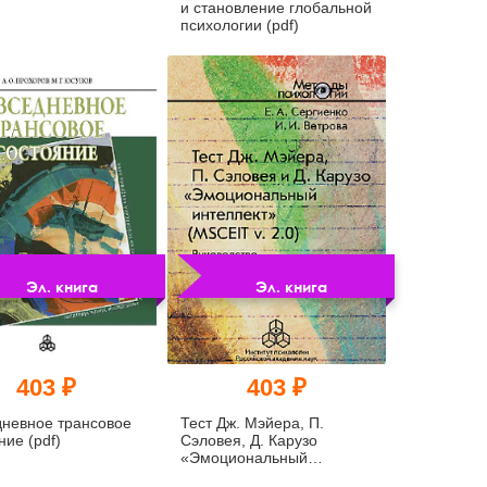
и становление глобальной
психологии (pdf)
Эл. книга
Эл. книга
403 ₽
403 ₽
невное трансовое
Тест Дж. Мэйера, П.
ние (pdf)
Сэловея, Д. Карузо
«Эмоциональный
интеллект» (MSCEIT v.