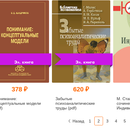
Эл. книга
Эл. книга
378 ₽
620 ₽
нимание:
Забытые
М. Ста
нцептуальные модели
психоаналитические
сочине
f)
труды (pdf)
Индив
Назад
1
2
3
4
5