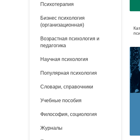
букинист
Психотерапия
Расстройства пищевого
Песочная терапия
Психология труда и
поведения
Психология развития
эргономика
Бизнес психология
Психодрама
(организационная)
Ка
Тревожные расстройства,
Социальная и
Психофизиология
пс
панические атаки
организационная психология
Возрастная психология и
Сказкотерапия
педагогика
Социальная психология
Учебная литература
Другие направления
Научная психология
психотерапии
Классический и юнгианский
психоанализ
Популярная психология
Классический, эриксоновский
гипноз и НЛП
Словари, справочники
НЛП
Учебные пособия
Философия, социология
Журналы