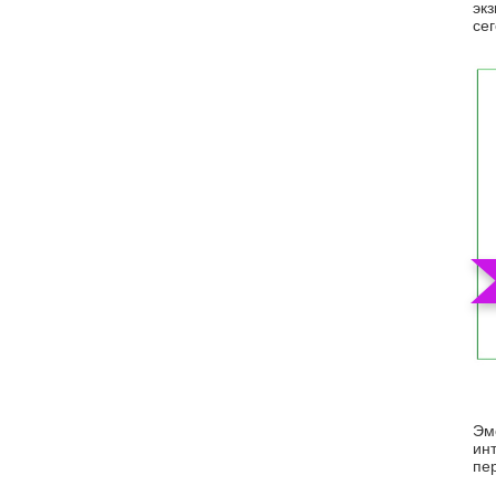
эк
се
хар
Эм
инт
пер