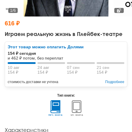
Тревожные расстройства, панические атаки
Психодрама
Психология труда и эргономика
Социальная и организационная психология
1
/
6
Сказкотерапия
Психофизиология
Учебная литература
616 ₽
Другие направления психотерапии
Социальная психология
Классический и юнгианский психоанализ
Играем реальную жизнь в Плейбек-театре
Классический, эриксоновский гипноз и НЛП
Этот товар можно оплатить Долями
154 ₽ сегодня
НЛП
и 462 ₽ потом, без переплат
10 авг
24 авг
07 сен
21 сен
154 ₽
154 ₽
154 ₽
154 ₽
стоимость доставки не учтена
Подробнее
Тип книги:
печ. книга
эл. книга
Характеристики