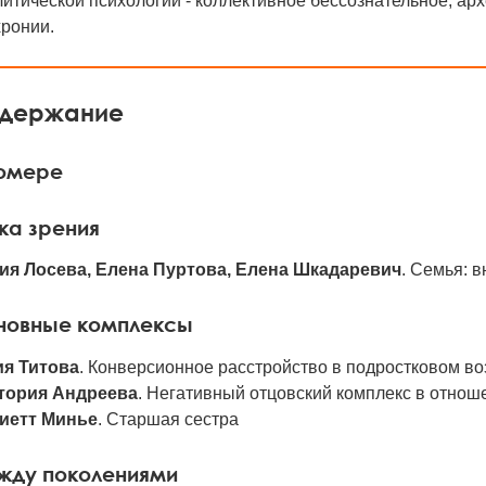
итической психологии - коллективное бессознательное, ар
хронии.
держание
номере
ка зрения
ия Лосева, Елена Пуртова, Елена Шкадаревич
. Семья: 
новные комплексы
я Титова
. Конверсионное расстройство в подростковом во
тория Андреева
. Негативный отцовский комплекс в отноше
иетт Минье
. Старшая сестра
жду поколениями