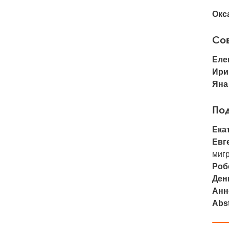
Окс
Со
Еле
Ири
Яна
По
Ека
Евг
миг
Роб
Ден
Анн
Abst