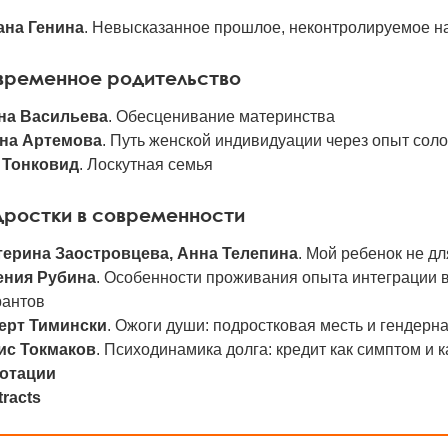
ана Генина
. Невысказанное прошлое, неконтролируемое 
временное родительство
на Васильева
. Обесценивание материнства
на Артемова
. Путь женской индивидуации через опыт сол
 Тонковид
. Лоскутная семья
дростки в современности
терина Заостровцева, Анна Телепина
. Мой ребенок не д
ения Рубина
. Особенности проживания опыта интеграции в
рантов
ерт Тимински
. Ожоги души: подростковая месть и гендерн
ис Токмаков
. Психодинамика долга: кредит как симптом и 
отации
racts