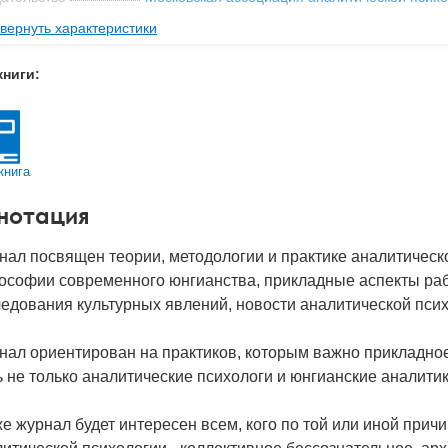
вернуть характеристики
мат книги
208x145x12 мм
с
0.273 кг
книги:
 обложки
Мягкая обложка
-во стр
216
2026
книга
д
53774
нотация
нал посвящен теории, методологии и практике аналитическ
ософии современного юнгианства, прикладные аспекты рабо
едования культурных явлений, новости аналитической псих
ал ориентирован на практиков, которым важно прикладное
 не только аналитические психологи и юнгианские аналитик
е журнал будет интересен всем, кого по той или иной при