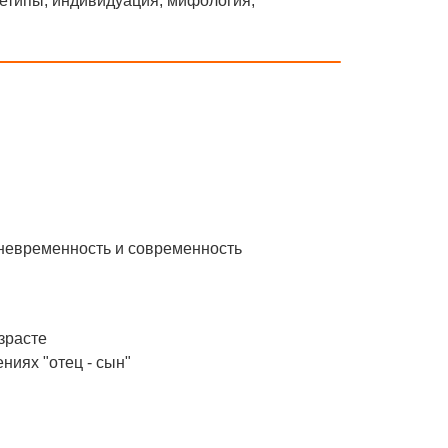
хетипы, индивидуация, мифология,
вневременность и современность
зрасте
ниях "отец - сын"