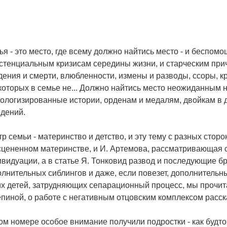
я - это место, где всему должно найтись место - и беспом
истенциальным кризисам середины жизни, и старческим при
ения и смерти, влюбленности, измены и разводы, ссоры, кр
которых в семье не... Должно найтись место неожиданным
ологизированные истории, орденам и медалям, двойкам в д
едений.
р семьи - материнство и детство, и эту тему с разных сто
цененном материнстве, и И. Артемова, рассматривающая с
видуации, а в статье Я. Тонковид развод и последующие б
лнительных сиблингов и даже, если повезет, дополнительн
х детей, затрудняющих сепарационный процесс, мы прочита
пиной, о работе с негативным отцовским комплексом расск
ом номере особое внимание получили подростки - как будто 