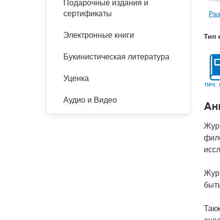
Подарочные издания и
сертификаты
Раз
Фор
Ве
Электронные книги
Тип 
Тип
Букинистическая литература
Кол
Год
Уценка
печ. 
Ко
Аудио и Видео
Ан
Жур
фил
иссл
Журн
быть
Такж