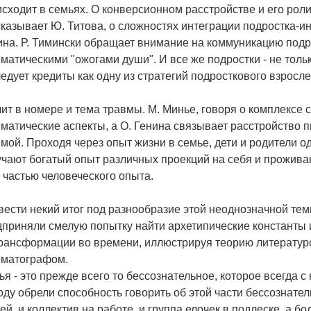
сходит в семьях. О конверсионном расстройстве и его рол
казывает Ю. Титова, о сложностях интеграции подростка-ин
на. Р. Тимински обращает внимание на коммуникацию подро
матическими "ожогами души". И все же подростки - не тольк
едует кредиты как одну из стратегий подросткового взросле
ит в номере и тема травмы. М. Минье, говоря о комплексе
матические аспекты, а О. Генина связывает расстройство
мой. Проходя через опыт жизни в семье, дети и родители 
чают богатый опыт различных проекций на себя и проживан
 частью человеческого опыта.
ести некий итог под разнообразие этой неоднозначной тем
приняли смелую попытку найти архетипические константы 
рансформации во времени, иллюстрируя теорию литературой
ематографом.
я - это прежде всего то бессознательное, которое всегда с
ду обрели способность говорить об этой части бессознател
ей, и коллектив на работе, и группа елочек в подлеске, а б