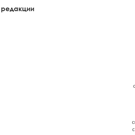
 редакции
с
с