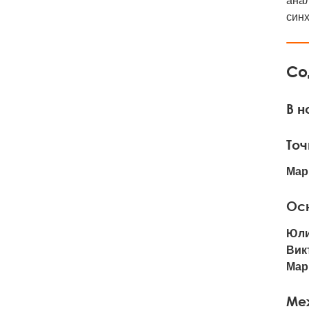
анал
син
Со
В 
Точ
Мар
Ос
Юли
Вик
Мар
Ме