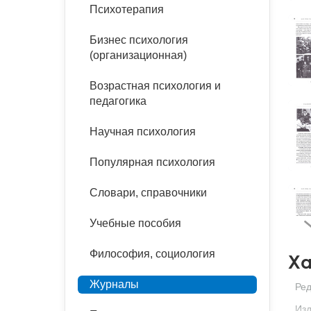
букинист
Психотерапия
Расстройства пищевого
Песочная терапия
Психология труда и
поведения
Психология развития
эргономика
Бизнес психология
Психодрама
(организационная)
Тревожные расстройства,
Социальная и
Психофизиология
панические атаки
организационная психология
Возрастная психология и
Сказкотерапия
педагогика
Социальная психология
Учебная литература
Другие направления
Научная психология
психотерапии
Классический и юнгианский
психоанализ
Популярная психология
Классический, эриксоновский
гипноз и НЛП
Словари, справочники
НЛП
Учебные пособия
Философия, социология
Ха
Журналы
Ред
Изд