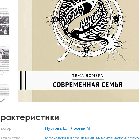
рактеристики
актор
Пуртова Е.
,
Лосева М.
ательство
Московская ассоциация аналитической псих