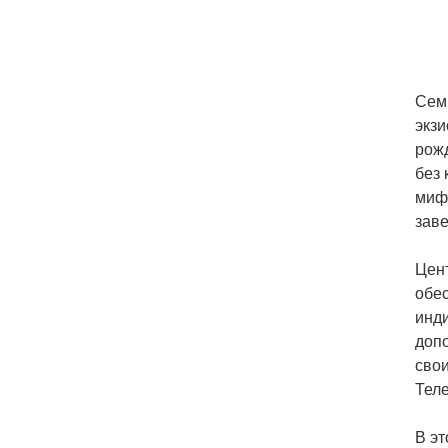
Семь
экз
рожд
без 
миф
зав
Цент
обес
инди
допо
свои
Теле
В эт