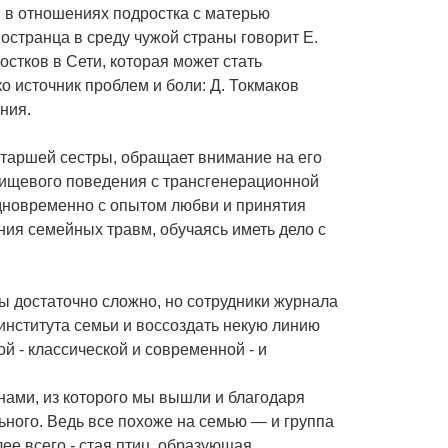
и в отношениях подростка с матерью
остранца в среду чужой страны говорит Е.
стков в Сети, которая может стать
о источник проблем и боли: Д. Токмаков
ния.
 старшей сестры, обращает внимание на его
 пищевого поведения с трансгенерационной
одновременно с опытом любви и принятия
ия семейных травм, обучаясь иметь дело с
ы достаточно сложно, но сотрудники журнала
института семьи и воссоздать некую линию
 - классической и современной - и
 нами, из которого мы вышли и благодаря
ьного. Ведь все похоже на семью — и группа
олее всего - стая птиц, образующая