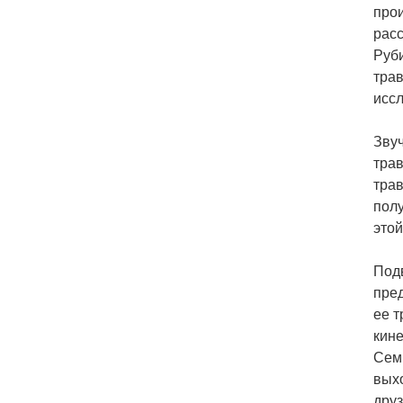
прои
расс
Руби
трав
иссл
Звуч
трав
трав
полу
этой
Подв
пред
ее т
кин
Семь
выхо
друз