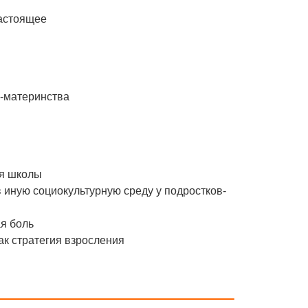
настоящее
о-материнства
ля школы
 иную социокультурную среду у подростков-
ая боль
как стратегия взросления