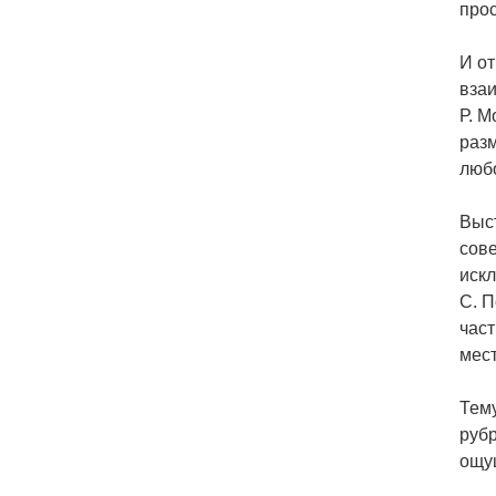
про
И от
взаи
Р. 
раз
люб
Выс
сове
иск
С. 
част
мест
Тем
рубр
ощу