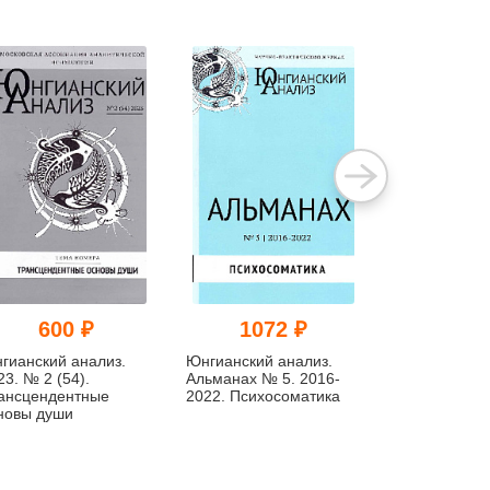
600 ₽
1072 ₽
600
гианский анализ.
Юнгианский анализ.
Аналитическ
23. № 2 (54).
Альманах № 5. 2016-
психология: 
ансцендентные
2022. Психосоматика
практика. №1
новы души