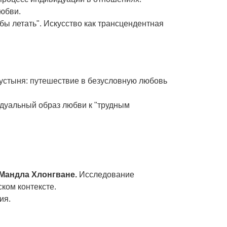
юбви.
обы летать". Искусство как трансцендентная
пустыня: путешествие в безусловную любовь
идуальный образ любви к "трудным
 Мандла Хлонгване.
Исследование
ком контексте.
ия.