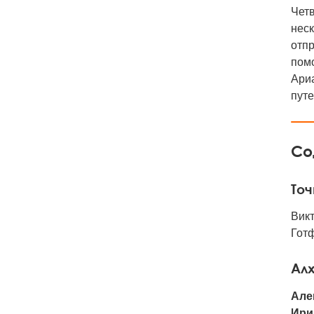
Четв
неск
отпр
помо
Ариа
путе
Со
Точ
Вик
Готф
Ал
Але
Ири