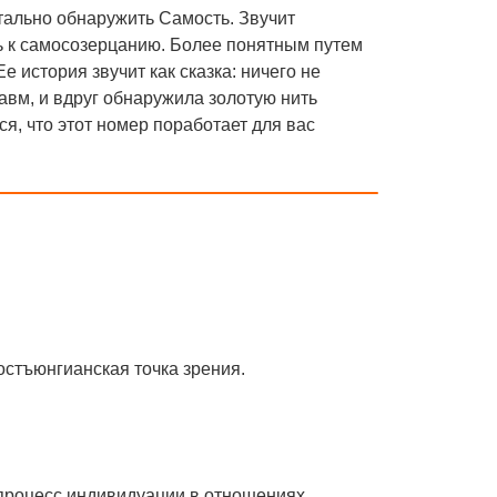
тально обнаружить Самость. Звучит
ь к самосозерцанию. Более понятным путем
 история звучит как сказка: ничего не
авм, и вдруг обнаружила золотую нить
, что этот номер поработает для вас
остъюнгианская точка зрения.
 процесс индивидуации в отношениях.