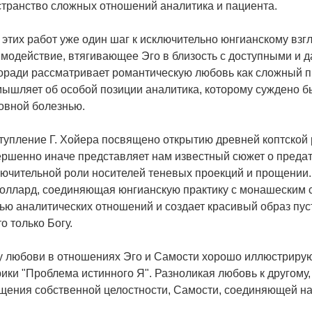
странство сложных отношений аналитика и пациента.
 этих работ уже один шаг к исключительно юнгианскому взг
модействие, втягивающее Эго в близость с доступными и 
Моради рассматривает романтическую любовь как сложный 
мышляет об особой позиции аналитика, которому суждено б
овной болезнью.
тупление Г. Хойера посвящено открытию древней коптской
ршенно иначе представляет нам известный сюжет о предате
лючительной роли носителей теневых проекций и прощении.
Поллард, соединяющая юнгианскую практику с монашеским 
ью аналитических отношений и создает красивый образ пус
о только Богу.
у любови в отношениях Эго и Самости хорошо иллюстриру
ики "Проблема истинного Я". Разноликая любовь к другому, 
щения собственной целостности, Самости, соединяющей на