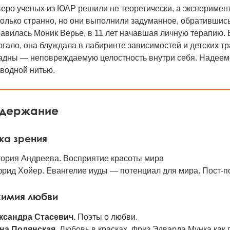
еро ученых из ЮАР решили не теоретически, а эксперимен
олько странно, но они выполнили задуманное, обратившис
авилась Моник Верье, в 11 лет начавшая личную терапию. Ее
гало, она блуждала в лабиринте зависимостей и детских тр
дны — неповреждаемую целостность внутри себя. Надеемся
водной нитью.
держание
ка зрения
тория Андреева. Восприятие красоты мира
рид Хойер. Евангелие иуды — потенциал для мира. Пост-п
химия любви
ксандра Стасевич.
Поэты о любви.
на Полянская.
Любовь в красках. Фриз Эдварда Мунка как