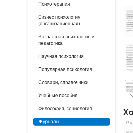
букинист
Психотерапия
Расстройства пищевого
Песочная терапия
Психология труда и
поведения
Психология развития
эргономика
Бизнес психология
Психодрама
(организационная)
Тревожные расстройства,
Социальная и
Психофизиология
панические атаки
организационная психология
Возрастная психология и
Сказкотерапия
педагогика
Социальная психология
Учебная литература
Другие направления
Научная психология
психотерапии
Классический и юнгианский
психоанализ
Популярная психология
Классический, эриксоновский
гипноз и НЛП
Словари, справочники
НЛП
Учебные пособия
Философия, социология
Ха
Журналы
Ред
Изд