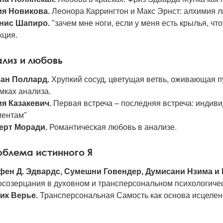
я Новикова.
Леонора Каррингтон и Макс Эрнст: алхимия л
нис Шапиро.
"зачем мне ноги, если у меня есть крылья, чт
кция.
лиз и любовь
ан Поллард.
Хрупкий сосуд, цветущая ветвь, оживающая 
мках анализа.
я Казакевич.
Первая встреча – последняя встреча: индив
иентам"
ерт Моради.
Романтическая любовь в анализе.
блема истинного Я
фен Д. Эдвардс, Сумешни Говендер, Думисани Нзима и
созерцания в духовном и трансперсональном психологичес
ик Верье.
Трансперсональная Самость как основа исцелен