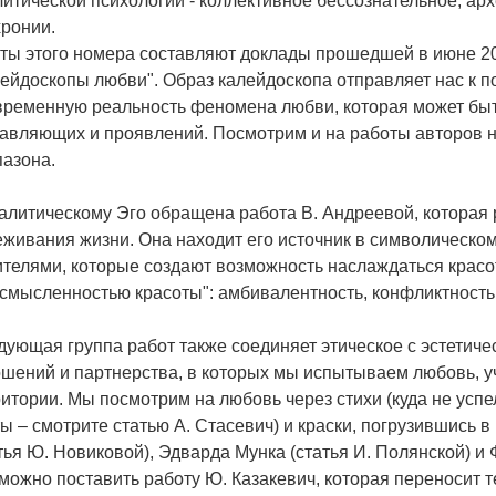
итической психологии - коллективное бессознательное, ар
хронии.
сты этого номера составляют доклады прошедшей в июне 
ейдоскопы любви". Образ калейдоскопа отправляет нас к 
временную реальность феномена любви, которая может быт
авляющих и проявлений. Посмотрим и на работы авторов н
пазона.
алитическому Эго обращена работа В. Андреевой, которая 
живания жизни. Она находит его источник в символическо
телями, которые создают возможность наслаждаться красот
смысленностью красоты": амбивалентность, конфликтность 
ующая группа работ также соединяет этическое с эстетиче
ошений и партнерства, в которых мы испытываем любовь, 
итории. Мы посмотрим на любовь через стихи (куда не усп
ы – смотрите статью А. Стасевич) и краски, погрузившись 
тья Ю. Новиковой), Эдварда Мунка (статья И. Полянской) и 
можно поставить работу Ю. Казакевич, которая переносит 