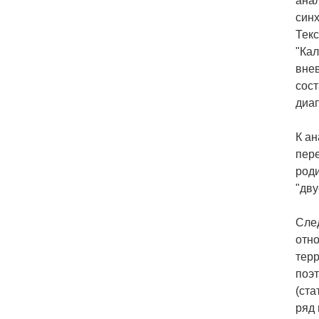
анал
син
Тек
"Кал
вне
сост
диа
К ан
пере
роди
"дву
След
отн
терр
поэт
(ста
ряд 