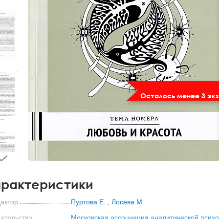
Осталось менее 3 экз
рактеристики
актор
Пуртова Е.
,
Лосева М.
ательство
Московская ассоциация аналитической псих