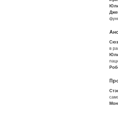
Юли
Дже
фун
Ана
Сюз
в ра
Юли
пац
Роб
Про
Стэ
само
Мон