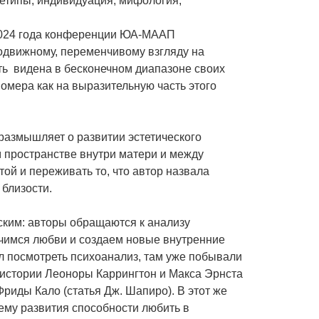
хетипы, индивидуация, мифология,
2024 года конференции ЮА-МААП
подвижному, переменчивому взгляду на
ь видена в бесконечном диапазоне своих
омера как на выразительную часть этого
размышляет о развитии эстетического
м пространстве внутри матери и между
ой и переживать то, что автор назвала
близости.
ским: авторы обращаются к анализу
учимся любви и создаем новые внутренние
ел посмотреть психоанализ, там уже побывали
в истории Леоноры Каррингтон и Макса Эрнста
Фриды Кало (статья Дж. Шапиро). В этот же
тему развития способности любить в