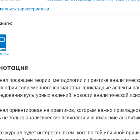
вернуть характеристики
мат книги
208x144x12 мм
с
0.258 кг
книги:
 обложки
Мягкая обложка
-во стр
208
2024
книга
д
52936
нотация
нал посвящен теории, методологии и практике аналитическ
ософии современного юнгианства, прикладные аспекты рабо
едования культурных явлений, новости аналитической псих
ал ориентирован на практиков, которым важно прикладное
 не только аналитические психологи и юнгианские аналитик
е журнал будет интересен всем, кого по той или иной при