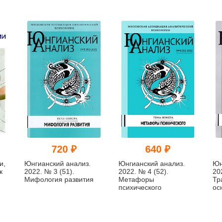
720 ₽
640 ₽
и,
Юнгианский анализ.
Юнгианский анализ.
Юн
к
2022. № 3 (51).
2022. № 4 (52).
20
Мифология развития
Метафоры
Тр
психического
ос