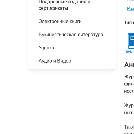
Подарочные издания и
сертификаты
Раз
Фор
Ве
Электронные книги
Тип 
Тип
Букинистическая литература
Кол
Год
Уценка
печ. 
Ко
Аудио и Видео
Ан
Жур
фил
иссл
Журн
быть
Такж