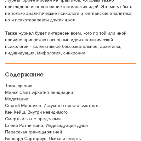
Журнал ориентирован на практиков, которым важно
прикладное использование юнгианских идей. Это могут быть
не только аналитические психологи и юнгианские аналитики,
но и психотерапевты других школ.
Также журнал будет интересен всем, кого по той или иной
причине привлекают основные идеи аналитической
психологии - коллективное бессознательное, архетипы,
индивидуация, мифология, синхронии.
Содержание
Точка зрения
Майкл Смит. Архетип инициации
Медитации
Сергей Моргачев. Искусство просто смотреть
Кен Кейш. Внутри невидимого
Смерть и за ее пределами
Елена Ратничкина. Индивидуация души
Пересекая границы жизней
Бернард Сарториус. Психе и смерть