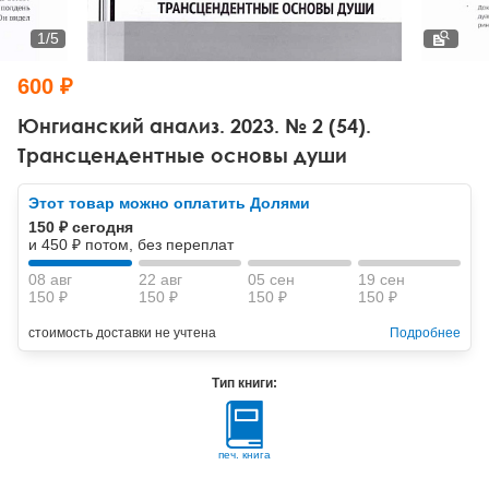
Тревожные расстройства, панические атаки
Психодрама
Психология труда и эргономика
Социальная и организационная психология
1
/
5
Сказкотерапия
Психофизиология
Учебная литература
600 ₽
Другие направления психотерапии
Социальная психология
Классический и юнгианский психоанализ
Юнгианский анализ. 2023. № 2 (54).
Трансцендентные основы души
Классический, эриксоновский гипноз и НЛП
Этот товар можно оплатить Долями
НЛП
150 ₽ сегодня
и 450 ₽ потом, без переплат
08 авг
22 авг
05 сен
19 сен
150 ₽
150 ₽
150 ₽
150 ₽
стоимость доставки не учтена
Подробнее
Тип книги:
печ. книга