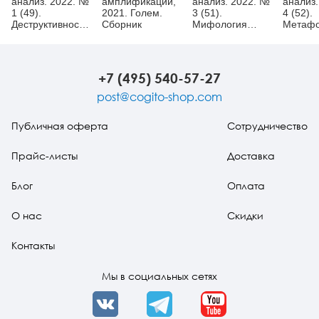
анализ. 2022. №
амплификации,
анализ. 2022. №
анализ.
1 (49).
2021. Голем.
3 (51).
4 (52).
Деструктивность
Сборник
Мифология
Метаф
и ее смыслы
развития
психиче
+7 (495) 540-57-27
post@cogito-shop.com
Публичная оферта
Сотрудничество
Прайс-листы
Доставка
Блог
Оплата
О нас
Скидки
Контакты
Мы в социальных сетях
VK
Telegram
YouTube