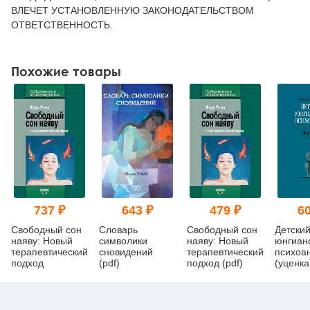
ВЛЕЧЕТ УСТАНОВЛЕННУЮ ЗАКОНОДАТЕЛЬСТВОМ
ОТВЕТСТВЕННОСТЬ.
Похожие товары
737 ₽
643 ₽
479 ₽
60
Свободный сон
Словарь
Свободный сон
Детски
наяву: Новый
символики
наяву: Новый
юнгиан
терапевтический
сновидений
терапевтический
психоа
подход
(pdf)
подход (pdf)
(уценка