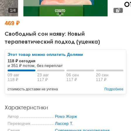
Тревожные расстройства, панические атаки
Психодрама
Психология труда и эргономика
Социальная и организационная психология
1
/
4
Сказкотерапия
Психофизиология
Учебная литература
469 ₽
Другие направления психотерапии
Социальная психология
Классический и юнгианский психоанализ
Свободный сон наяву: Новый
терапевтический подход (уценка)
Классический, эриксоновский гипноз и НЛП
Этот товар можно оплатить Долями
НЛП
118 ₽ сегодня
и 351 ₽ потом, без переплат
09 авг
23 авг
06 сен
20 сен
118 ₽
117 ₽
117 ₽
117 ₽
стоимость доставки не учтена
Подробнее
Характеристики
Автор
Ромэ Жорж
Переводчик
Лассер Т.
Серия
Современная психотерапия