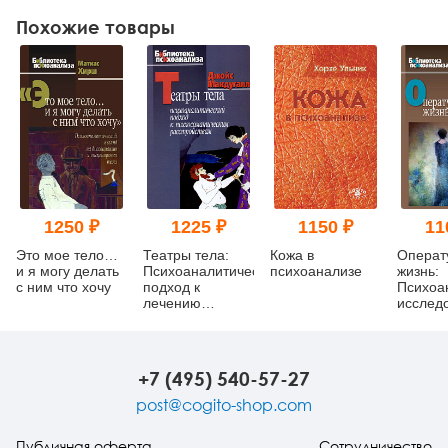
Похожие товары
1250 ₽
1225 ₽
1150 ₽
11
Это мое тело…
Театры тела:
Кожа в
Операт
и я могу делать
Психоаналитический
психоанализе
жизнь:
с ним что хочу
подход к
Психоа
лечению
исслед
психосоматических
расстройств
+7 (495) 540-57-27
post@cogito-shop.com
Публичная оферта
Сотрудничество