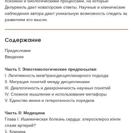
психикой и биологическими процессами, на который
Делурмель дает новаторские ответы. Научные и клинические
наблюдения автора дают уникальную возможность следить за
развитием его мысли.
Содержание
Предисловие
Введение
Часть I: Эпистемологические предпосылки
I. Легитимность меж/трансдисциплинарного подхода
II. Миграция понятий между дисциплинами
III. Диалогичность и диахроничность научных понятий
IV. Сложное мышление и использование метафоры
V. Единство жизни и гетерогенность порядков
Часть II: Медицина
Глава I. Ишемическая болезнь сердца: атеросклероз и/или
спазм артерий?
1. Клиника