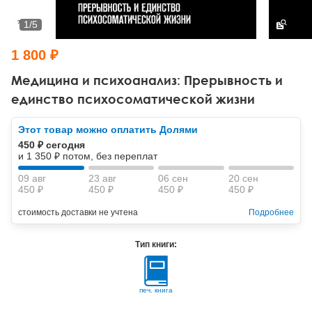
Тревожные расстройства, панические атаки
Психодрама
Психология труда и эргономика
Социальная и организационная психология
1
/
5
Сказкотерапия
Психофизиология
Учебная литература
1 800 ₽
Другие направления психотерапии
Социальная психология
Классический и юнгианский психоанализ
Медицина и психоанализ: Прерывность и
единство психосоматической жизни
Классический, эриксоновский гипноз и НЛП
Этот товар можно оплатить Долями
НЛП
450 ₽ сегодня
и 1 350 ₽ потом, без переплат
09 авг
23 авг
06 сен
20 сен
450 ₽
450 ₽
450 ₽
450 ₽
стоимость доставки не учтена
Подробнее
Тип книги:
печ. книга