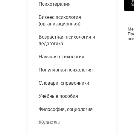
букинист
Психотерапия
Расстройства пищевого
Песочная терапия
Психология труда и
поведения
Психология развития
эргономика
Бизнес психология
Психодрама
(организационная)
Ме
Тревожные расстройства,
Социальная и
Психофизиология
Пр
панические атаки
организационная психология
Возрастная психология и
Сказкотерапия
пс
педагогика
Социальная психология
Учебная литература
Другие направления
Научная психология
психотерапии
Классический и юнгианский
психоанализ
Популярная психология
Классический, эриксоновский
гипноз и НЛП
Словари, справочники
НЛП
Учебные пособия
Философия, социология
Журналы