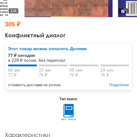
Тревожные расстройства, панические атаки
Психодрама
Психология труда и эргономика
Социальная и организационная психология
1
/
4
Сказкотерапия
Психофизиология
Учебная литература
305 ₽
Другие направления психотерапии
Социальная психология
Классический и юнгианский психоанализ
Конфликтный диалог
Классический, эриксоновский гипноз и НЛП
Этот товар можно оплатить Долями
77 ₽ сегодня
НЛП
и 228 ₽ потом, без переплат
08 авг
22 авг
05 сен
19 сен
77 ₽
76 ₽
76 ₽
76 ₽
стоимость доставки не учтена
Подробнее
Тип книги:
печ. книга
Характеристики