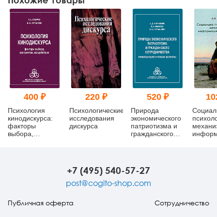
400 ₽
220 ₽
520 ₽
10
Психология
Психологические
Природа
Социал
кинодискурса:
исследования
экономического
психол
факторы
дискурса
патриотизма и
механи
выбора,
гражданского
информ
восприятие,
сотрудничества:
влияни
воздействие
этнопсихологические
аспекты
+7 (495) 540-57-27
post@cogito-shop.com
Публичная оферта
Сотрудничество