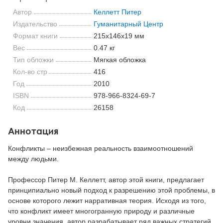
Автор
Келлетт Питер
Издательство
Гуманитарный Центр
Формат книги
215x146x19 мм
Вес
0.47 кг
Тип обложки
Мягкая обложка
Кол-во стр
416
Год
2010
ISBN
978-966-8324-69-7
Код
26158
Аннотация
Конфликты – неизбежная реальность взаимоотношений
между людьми.
Профессор Питер М. Келлетт, автор этой книги, предлагает
принципиально новый подход к разрешению этой проблемы, в
основе которого лежит нарративная теория. Исходя из того,
что конфликт имеет многогранную природу и различные
уровни значения, автор разрабатывает ряд важных стратегий