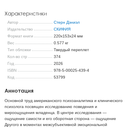
Характеристики
Автор
Стерн Дэниэл
Издательство
СКИФИЯ
Формат книги
220x153x24 мм
Вес
0.577 кг
Тип обложки
Твердый переплет
Кол-во стр
374
Год
2026
ISBN
978-5-00025-439-4
Код
53799
Аннотация
Основной труд американского психоаналитика и клинического
психолога посвящен исследованию поведения и
мироощущения младенца. В центре исследования —
ощущение самости и его оборотная сторона — ощущение
Другого в моментах межсубъективной эмоциональной