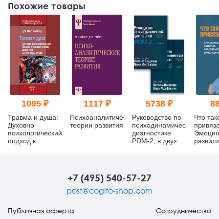
Похожие товары
1095 ₽
1117 ₽
5738 ₽
88
Травма и душа:
Психоаналитические
Руководство по
Что так
Духовно-
теории развития
психодинамической
привяз
психологический
диагностике
Эмоцио
подход к
PDM-2, в двух
развити
человеческому
томах
родител
развитию и его
уход за
прерыванию
(мягкий
перепл
+7 (495) 540-57-27
post@cogito-shop.com
Публичная оферта
Сотрудничество