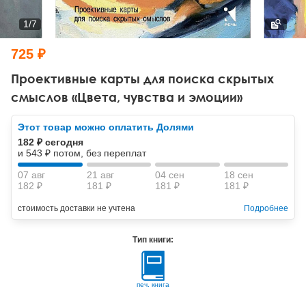
Тревожные расстройства, панические атаки
Психодрама
Психология труда и эргономика
Социальная и организационная психология
1
/
7
Сказкотерапия
Психофизиология
Учебная литература
725 ₽
Другие направления психотерапии
Социальная психология
Классический и юнгианский психоанализ
Проективные карты для поиска скрытых
смыслов «Цвета, чувства и эмоции»
Классический, эриксоновский гипноз и НЛП
Этот товар можно оплатить Долями
НЛП
182 ₽ сегодня
и 543 ₽ потом, без переплат
07 авг
21 авг
04 сен
18 сен
182 ₽
181 ₽
181 ₽
181 ₽
стоимость доставки не учтена
Подробнее
Тип книги:
печ. книга