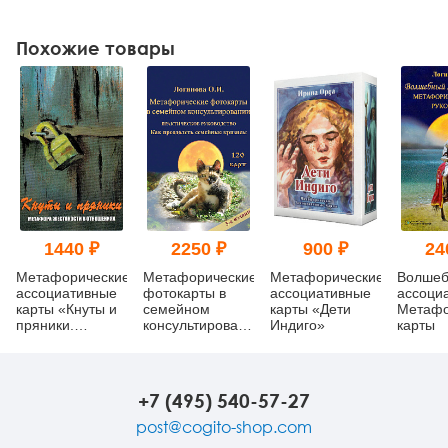
Похожие товары
1440 ₽
2250 ₽
900 ₽
24
Метафорические
Метафорические
Метафорические
Волшеб
ассоциативные
фотокарты в
ассоциативные
ассоци
карты «Кнуты и
семейном
карты «Дети
Метафо
пряники.
консультировании.
Индиго»
карты
Метафора
Практическое
жестокости в
руководство. Как
отношениях»
преодолеть
семейные
+7 (495) 540-57-27
кризисы
post@cogito-shop.com